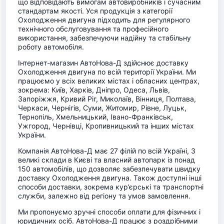
що відповідають вимогам автовиробників і сучасним
стандартам якості. Уся продукція з категорії
Охолодження двигуна підходить для регулярного
технічного обслуговування та професійного
використання, забезпечуючи надійну та стабільну
роботу автомобіля.
Інтернет-магазин АвтоНова-Д здійснює доставку
Охолодження двигуна по всій території України. Ми
працюємо у всіх великих містах і обласних центрах,
зокрема: Київ, Харків, Дніпро, Одеса, Львів,
Запоріжжя, Кривий Ріг, Миколаїв, Вінниця, Полтава,
Черкаси, Чернігів, Суми, Житомир, Рівне, Луцьк,
Тернопіль, Хмельницький, Івано-Франківськ,
Ужгород, Чернівці, Кропивницький та інших містах
України.
Компанія АвтоНова-Д має 27 філій по всій Україні, 3
великі склади в Києві та власний автопарк із понад
150 автомобілів, що дозволяє забезпечувати швидку
доставку Охолодження двигуна. Також доступні інші
способи доставки, зокрема кур’єрські та транспортні
служби, залежно від регіону та умов замовлення.
Ми пропонуємо зручні способи оплати для фізичних і
юридичних осіб. АвтоНова-Д працює з роздрібними