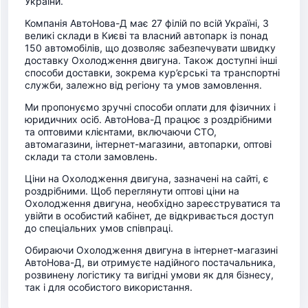
України.
Компанія АвтоНова-Д має 27 філій по всій Україні, 3
великі склади в Києві та власний автопарк із понад
150 автомобілів, що дозволяє забезпечувати швидку
доставку Охолодження двигуна. Також доступні інші
способи доставки, зокрема кур’єрські та транспортні
служби, залежно від регіону та умов замовлення.
Ми пропонуємо зручні способи оплати для фізичних і
юридичних осіб. АвтоНова-Д працює з роздрібними
та оптовими клієнтами, включаючи СТО,
автомагазини, інтернет-магазини, автопарки, оптові
склади та столи замовлень.
Ціни на Охолодження двигуна, зазначені на сайті, є
роздрібними. Щоб переглянути оптові ціни на
Охолодження двигуна, необхідно зареєструватися та
увійти в особистий кабінет, де відкривається доступ
до спеціальних умов співпраці.
Обираючи Охолодження двигуна в інтернет-магазині
АвтоНова-Д, ви отримуєте надійного постачальника,
розвинену логістику та вигідні умови як для бізнесу,
так і для особистого використання.