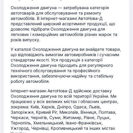
Охолодження двигуна — затребувана категорія
автотоварів для обслуговування та ремонту
автомобілів. В інтернет-магазині АвтоНова-Д
представлений широкий асортимент продукції, що
дозволяє підібрати Охолодження двигуна для
легкових і комерційних автомобілів різних марок та
років випуску.
У каталозі Охолодження двигуна ви знайдете товари,
що відповідають вимогам автовиробників і сучасним
стандартам якості. Уся продукція з категорії
Охолодження двигуна підходить для регулярного
технічного обслуговування та професійного
використання, забезпечуючи надійну та стабільну
роботу автомобіля.
Інтернет-магазин АвтоНова-Д здійснює доставку
Охолодження двигуна по всій території України. Ми
працюємо у всіх великих містах і обласних центрах,
зокрема: Київ, Харків, Дніпро, Одеса, Львів,
Запоріжжя, Кривий Ріг, Миколаїв, Вінниця, Полтава,
Черкаси, Чернігів, Суми, Житомир, Рівне, Луцьк,
Тернопіль, Хмельницький, Івано-Франківськ,
Ужгород, Чернівці, Кропивницький та інших містах