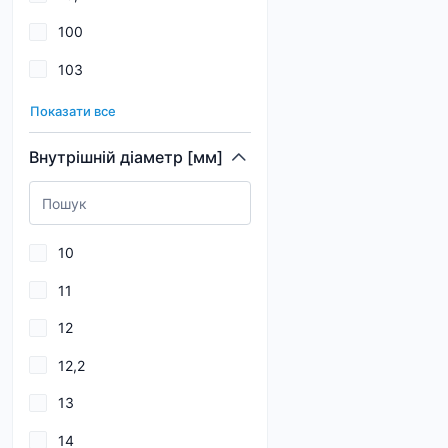
100
142
103
145
105
150
Показати все
108
155
Внутрішній діаметр [мм]
11,1
160
11,5
165
10
110
11
112
12
115
12,2
116
13
12
14
12,5