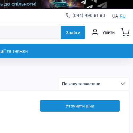
(044) 490 91 90
UA
RU
Увійти
Знайти
кції та знижки
Уточнити ціни