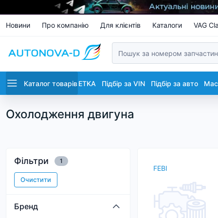
Новини
Про компанію
Для клієнтів
Каталоги
VAG Cla
Каталог товарів
ETKA
Підбір за VIN
Підбір за авто
Маст
Охолодження двигуна
Фільтри
1
FEBI
Очистити
Бренд