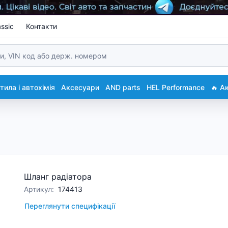
ssic
Контакти
ила і автохімія
Аксесуари
AND parts
HEL Performance
🔥 А
Шланг радіатора
Артикул
:
174413
Переглянути специфікації