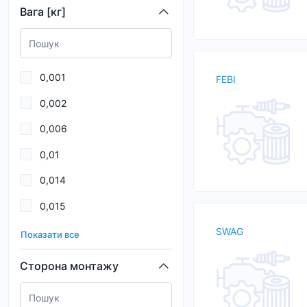
Вага [кг]
AUTOMEGA (DELLO)
AVA
BGA
0,001
FEBI
birth
0,002
Blue Print
0,006
BOGAP
0,01
BORG&BECK
0,014
BORSEHUNG
0,015
BOSCH
0,019
SWAG
Показати все
0,02
Сторона монтажу
0,025