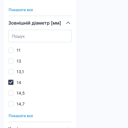
14,5
120
Показати все
14,7
121
Зовнішній діаметр [мм]
15
123
16
125
11
17
13
17,1
13,1
17,12
14
17,5
14,5
18
14,7
19
15
19,5
Показати все
15,5
19,6