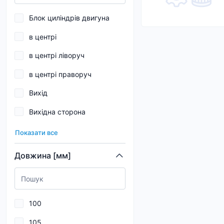
0,027
Блок циліндрів двигуна
0,028
в центрі
0,03
в центрі ліворуч
0,032
в центрі праворуч
0,035
Вихід
0,038
Вихідна сторона
0,04
Водяний насос
0,044
Показати все
Впускна труба
0,045
Довжина [мм]
Впускний колектор
0,05
Вхід
0,051
100
Від паливного насоса до
фільтра
105