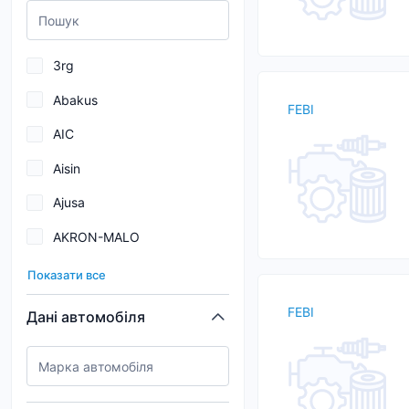
3rg
Abakus
FEBI
AIC
Aisin
Ajusa
AKRON-MALO
Alfa e-Parts
Показати все
AND
FEBI
Дані автомобіля
ASAM
ASHIKA
AUGER