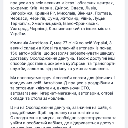
працюємо у всіх великих містах і обласних центрах,
зокрема: Київ, Харків, Дніпро, Одеса, Львів,
Запоріжжя, Кривий Ріг, Миколаїв, Вінниця, Полтава,
Черкаси, Чернігів, Суми, Житомир, Рівне, Луцьк,
Тернопіль, Хмельницький, Івано-Франківськ,
Ужгород, Чернівці, Кропивницький та інших містах
України.
Компанія АвтоНова-Д має 27 філій по всій Україні, 3
великі склади в Києві та власний автопарк із понад
150 автомобілів, що дозволяє забезпечувати швидку
доставку Охолодження двигуна. Також доступні інші
способи доставки, зокрема кур’єрські та транспортні
служби, залежно від регіону та умов замовлення.
Ми пропонуємо зручні способи оплати для фізичних і
юридичних осіб. АвтоНова-Д працює з роздрібними
та оптовими клієнтами, включаючи СТО,
автомагазини, інтернет-магазини, автопарки, оптові
склади та столи замовлень.
Ціни на Охолодження двигуна, зазначені на сайті, є
роздрібними. Щоб переглянути оптові ціни на
Охолодження двигуна, необхідно зареєструватися та
увійти в особистий кабінет, де відкривається доступ
до спеціальних умов співпраці.