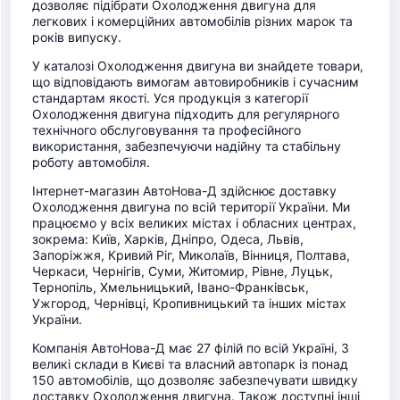
дозволяє підібрати Охолодження двигуна для
легкових і комерційних автомобілів різних марок та
років випуску.
У каталозі Охолодження двигуна ви знайдете товари,
що відповідають вимогам автовиробників і сучасним
стандартам якості. Уся продукція з категорії
Охолодження двигуна підходить для регулярного
технічного обслуговування та професійного
використання, забезпечуючи надійну та стабільну
роботу автомобіля.
Інтернет-магазин АвтоНова-Д здійснює доставку
Охолодження двигуна по всій території України. Ми
працюємо у всіх великих містах і обласних центрах,
зокрема: Київ, Харків, Дніпро, Одеса, Львів,
Запоріжжя, Кривий Ріг, Миколаїв, Вінниця, Полтава,
Черкаси, Чернігів, Суми, Житомир, Рівне, Луцьк,
Тернопіль, Хмельницький, Івано-Франківськ,
Ужгород, Чернівці, Кропивницький та інших містах
України.
Компанія АвтоНова-Д має 27 філій по всій Україні, 3
великі склади в Києві та власний автопарк із понад
150 автомобілів, що дозволяє забезпечувати швидку
доставку Охолодження двигуна. Також доступні інші