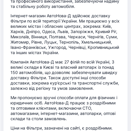
та професійного використання, забезпечуючи надійну
та стабільну роботу автомобіля.
Інтернет-магазин АвтоНова-Д здійснює доставку
Фільтри по всій території України. Ми працюємо у всіх
великих містах і обласних центрах, зокрема: Київ,
Харків, Дніпро, Одеса, Львів, Запоріжжя, Кривий Ріг,
Миколаїв, Вінниця, Полтава, Черкаси, Чернігів, Суми,
Житомир, Рівне, Луцьк, Тернопіль, Хмельницький,
Івано-Франківськ, Ужгород, Чернівці, Кропивницький
та інших містах України.
Компанія АвтоНова-Д має 27 філій по всій Україні, 3
великі склади в Києві та власний автопарк із понад
150 автомобілів, що дозволяє забезпечувати швидку
доставку Фільтри. Також доступні інші способи
доставки, зокрема кур’єрські та транспортні служби,
залежно від регіону та умов замовлення.
Ми пропонуємо зручні способи оплати для фізичних і
юридичних осіб. АвтоНова-Д працює з роздрібними
та оптовими клієнтами, включаючи СТО,
автомагазини, інтернет-магазини, автопарки, оптові
склади та столи замовлень.
Ціни на Фільтри, зазначені на сайті, є роздрібними.