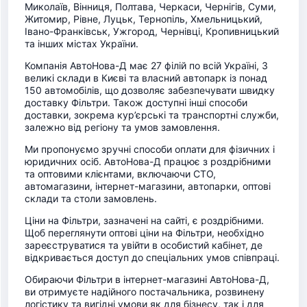
Миколаїв, Вінниця, Полтава, Черкаси, Чернігів, Суми,
Житомир, Рівне, Луцьк, Тернопіль, Хмельницький,
Івано-Франківськ, Ужгород, Чернівці, Кропивницький
та інших містах України.
Компанія АвтоНова-Д має 27 філій по всій Україні, 3
великі склади в Києві та власний автопарк із понад
150 автомобілів, що дозволяє забезпечувати швидку
доставку Фільтри. Також доступні інші способи
доставки, зокрема кур’єрські та транспортні служби,
залежно від регіону та умов замовлення.
Ми пропонуємо зручні способи оплати для фізичних і
юридичних осіб. АвтоНова-Д працює з роздрібними
та оптовими клієнтами, включаючи СТО,
автомагазини, інтернет-магазини, автопарки, оптові
склади та столи замовлень.
Ціни на Фільтри, зазначені на сайті, є роздрібними.
Щоб переглянути оптові ціни на Фільтри, необхідно
зареєструватися та увійти в особистий кабінет, де
відкривається доступ до спеціальних умов співпраці.
Обираючи Фільтри в інтернет-магазині АвтоНова-Д,
ви отримуєте надійного постачальника, розвинену
логістику та вигідні умови як для бізнесу, так і для