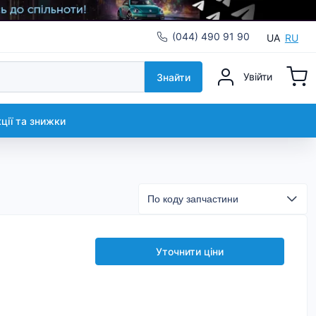
(044) 490 91 90
UA
RU
Увійти
Знайти
кції та знижки
Уточнити ціни