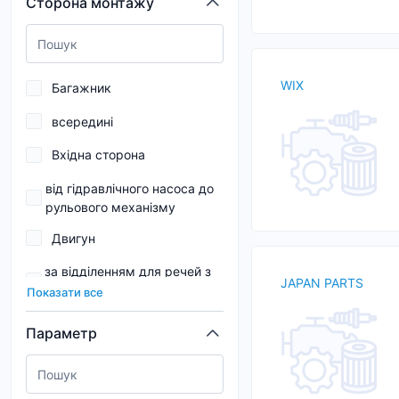
Сторона монтажу
105
0,05
105,2
0,052
WIX
Багажник
105,5
всередині
105,66
Вхідна сторона
106
від гідравлічного насоса до
107
рульового механізму
107,5
Двигун
107,67
за відділенням для речей з
JAPAN PARTS
боку переднього пасажира
107,8
Показати все
Задня вісь
107,9
Параметр
Задня частина ТЗ
108
зверху
108,4