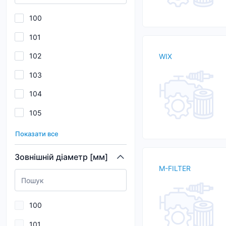
175
100
176
101
178
102
WIX
179
103
180
104
182
105
184
106
185
Показати все
107
186
Зовнішній діаметр [мм]
M-FILTER
108
187
109
189
100
110
101