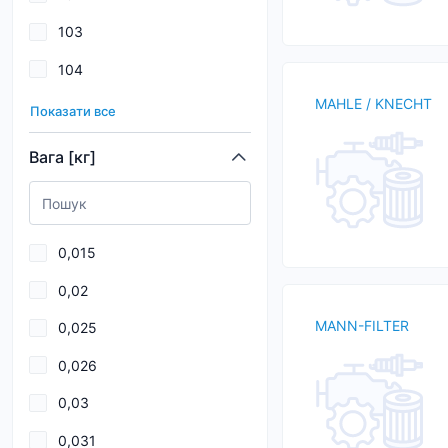
103
114
104
115
MAHLE / KNECHT
105
116
Показати все
106
117
Вага [кг]
107
118
108
119
0,015
109
0,02
11
MANN-FILTER
0,025
11,5
0,026
110
0,03
111
0,031
112