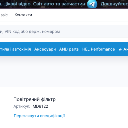
ssic
Контакти
ила і автохімія
Аксесуари
AND parts
HEL Performance
🔥 А
Повітряний фільтр
Артикул
:
MD8122
Переглянути специфікації