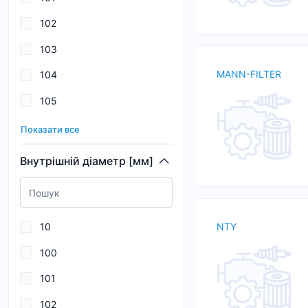
111
102
112
103
113
MANN-FILTER
104
114
105
115
106
116
Показати все
107
117
Внутрішній діаметр [мм]
108
118
109
119
10
NTY
110
100
111
101
112
102
113