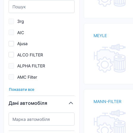
3rg
AIC
MEYLE
Ajusa
ALCO FILTER
ALPHA FILTER
AMC Filter
AND
Показати все
Asakashi
MANN-FILTER
Дані автомобіля
ASAM
ASHIKA
AUTOMEGA (DELLO)