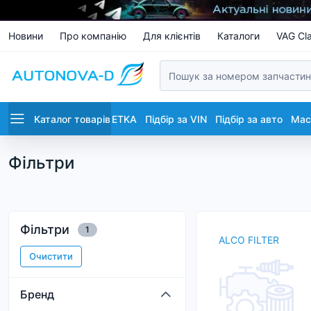
Новини
Про компанію
Для клієнтів
Каталоги
VAG Cla
Каталог товарів
ETKA
Підбір за VIN
Підбір за авто
Маст
Фільтри
Фільтри
1
ALCO FILTER
Очистити
Бренд