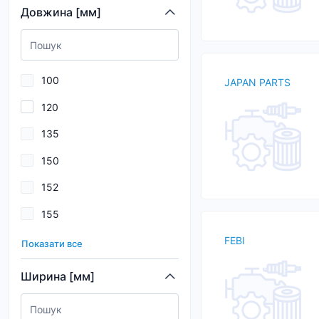
Довжина [мм]
AZUMI
BGA
Blue Print
100
JAPAN PARTS
BMW
120
BOGAP
135
BORG&BECK
150
BORSEHUNG
152
BOSCH
155
CHAMPION
161
FEBI
Показати все
170
Ширина [мм]
174