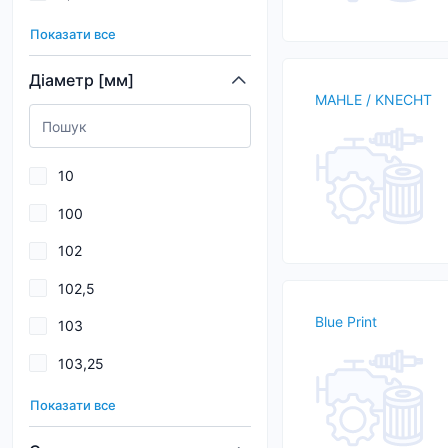
0,032
114
Показати все
0,033
115
Діаметр [мм]
MAHLE / KNECHT
0,035
116
0,036
117
10
0,038
100
0,04
102
0,043
102,5
0,045
Blue Print
103
0,046
103,25
0,047
104
0,048
Показати все
104,8
0,049