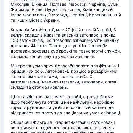
Миколаїв, Вінниця, Полтава, Черкаси, Чернігів, Суми,
Житомир, Рівне, Луцьк, Тернопіль, Хмельницький,
Івано-Франківськ, Ужгород, Чернівці, Кропивницький
та інших містах України.
Компанія АвтоНова-Д має 27 філій по всій Україні, 3
великі склади в Києві та власний автопарк із понад
150 автомобілів, що дозволяє забезпечувати швидку
доставку Фільтри. Також доступні інші способи
доставки, зокрема кур’єрські та транспортні служби,
залежно від регіону та умов замовлення.
Ми пропонуємо зручні способи оплати для фізичних і
юридичних осіб. АвтоНова-Д працює з роздрібними
та оптовими клієнтами, включаючи СТО,
автомагазини, інтернет-магазини, автопарки, оптові
склади та столи замовлень.
Ціни на Фільтри, зазначені на сайті, є роздрібними.
Щоб переглянути оптові ціни на Фільтри, необхідно
зареєструватися та увійти в особистий кабінет, де
відкривається доступ до спеціальних умов співпраці.
Обираючи Фільтри в інтернет-магазині АвтоНова-Д,
ви отримуєте надійного постачальника, розвинену
логістику та вигідні умови як для бізнесу, так і для