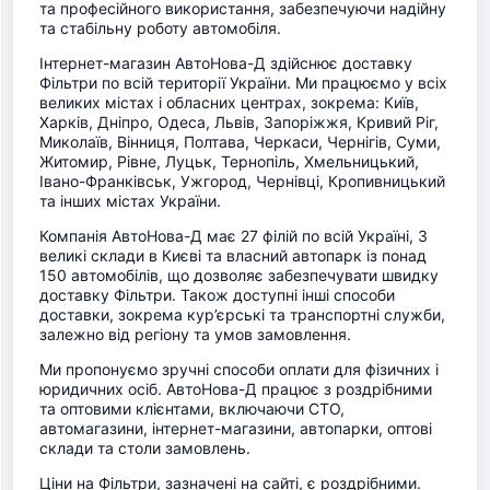
та професійного використання, забезпечуючи надійну
та стабільну роботу автомобіля.
Інтернет-магазин АвтоНова-Д здійснює доставку
Фільтри по всій території України. Ми працюємо у всіх
великих містах і обласних центрах, зокрема: Київ,
Харків, Дніпро, Одеса, Львів, Запоріжжя, Кривий Ріг,
Миколаїв, Вінниця, Полтава, Черкаси, Чернігів, Суми,
Житомир, Рівне, Луцьк, Тернопіль, Хмельницький,
Івано-Франківськ, Ужгород, Чернівці, Кропивницький
та інших містах України.
Компанія АвтоНова-Д має 27 філій по всій Україні, 3
великі склади в Києві та власний автопарк із понад
150 автомобілів, що дозволяє забезпечувати швидку
доставку Фільтри. Також доступні інші способи
доставки, зокрема кур’єрські та транспортні служби,
залежно від регіону та умов замовлення.
Ми пропонуємо зручні способи оплати для фізичних і
юридичних осіб. АвтоНова-Д працює з роздрібними
та оптовими клієнтами, включаючи СТО,
автомагазини, інтернет-магазини, автопарки, оптові
склади та столи замовлень.
Ціни на Фільтри, зазначені на сайті, є роздрібними.