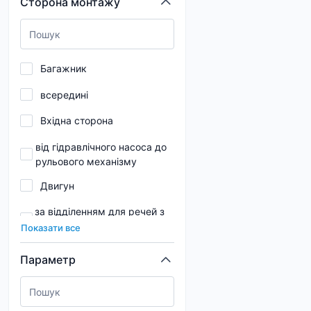
Сторона монтажу
105
0,05
105,2
0,052
Багажник
105,5
всередині
105,66
Вхідна сторона
106
від гідравлічного насоса до
107
рульового механізму
107,5
Двигун
107,67
за відділенням для речей з
боку переднього пасажира
107,8
Показати все
Задня вісь
107,9
Параметр
Задня частина ТЗ
108
зверху
108,4