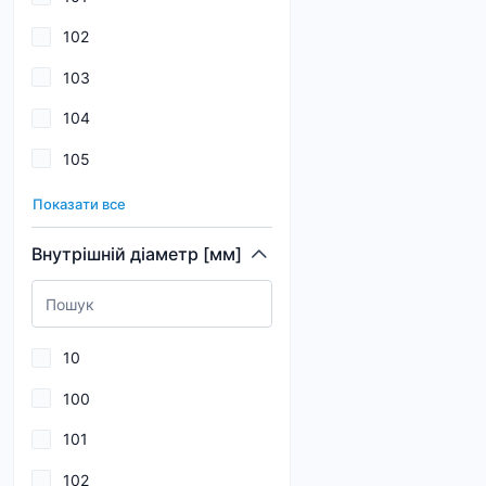
111
102
112
103
113
104
114
105
115
106
116
Показати все
107
117
Внутрішній діаметр [мм]
108
118
109
119
10
110
100
111
101
112
102
113