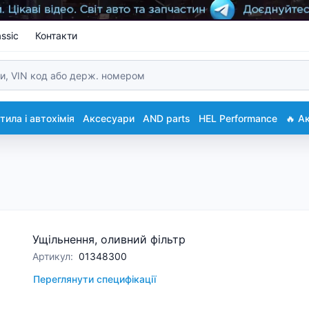
ssic
Контакти
ила і автохімія
Аксесуари
AND parts
HEL Performance
🔥 А
Ущільнення, оливний фільтр
Артикул
:
01348300
Переглянути специфікації