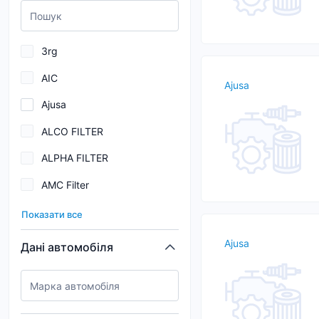
3rg
AIC
Ajusa
Ajusa
ALCO FILTER
ALPHA FILTER
AMC Filter
AND
Показати все
Asakashi
Ajusa
Дані автомобіля
ASAM
ASHIKA
AUTOMEGA (DELLO)