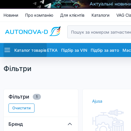
Новини
Про компанію
Для клієнтів
Каталоги
VAG Cla
Каталог товарів
ETKA
Підбір за VIN
Підбір за авто
Маст
Фільтри
Фільтри
1
Ajusa
Очистити
Бренд