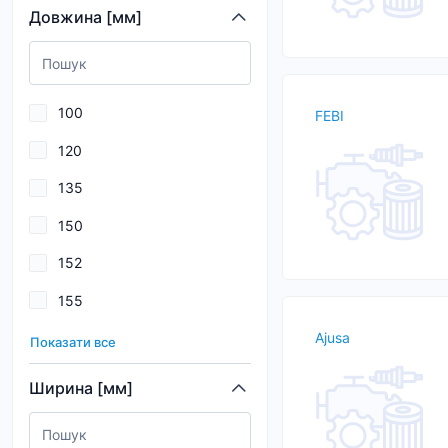
Довжина [мм]
AZUMI
BGA
Blue Print
100
FEBI
BMW
120
BOGAP
135
BORG&BECK
150
BORSEHUNG
152
BOSCH
155
CHAMPION
161
Ajusa
Показати все
170
Ширина [мм]
174