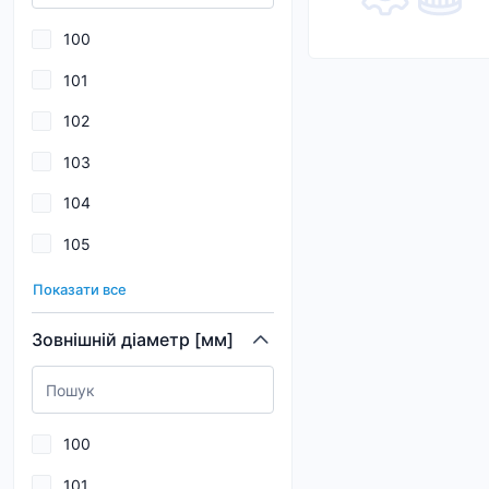
175
100
176
101
178
102
179
103
180
104
182
105
184
106
185
Показати все
107
186
Зовнішній діаметр [мм]
108
187
109
189
100
110
101