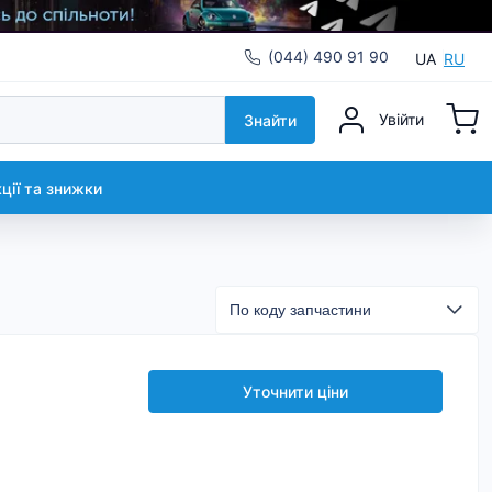
(044) 490 91 90
UA
RU
Увійти
Знайти
кції та знижки
Уточнити ціни