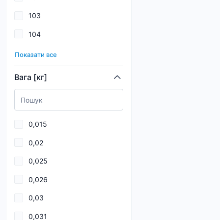
103
114
104
115
105
116
Показати все
106
117
Вага [кг]
107
118
108
119
0,015
109
0,02
11
0,025
11,5
0,026
110
0,03
111
0,031
112