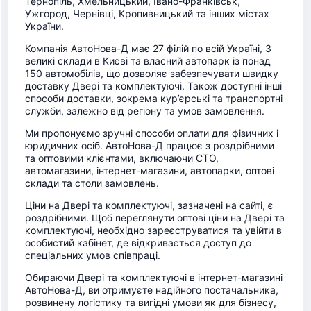
Тернопіль, Хмельницький, Івано-Франківськ,
Ужгород, Чернівці, Кропивницький та інших містах
України.
Компанія АвтоНова-Д має 27 філій по всій Україні, 3
великі склади в Києві та власний автопарк із понад
150 автомобілів, що дозволяє забезпечувати швидку
доставку Двері та комплектуючі. Також доступні інші
способи доставки, зокрема кур’єрські та транспортні
служби, залежно від регіону та умов замовлення.
Ми пропонуємо зручні способи оплати для фізичних і
юридичних осіб. АвтоНова-Д працює з роздрібними
та оптовими клієнтами, включаючи СТО,
автомагазини, інтернет-магазини, автопарки, оптові
склади та столи замовлень.
Ціни на Двері та комплектуючі, зазначені на сайті, є
роздрібними. Щоб переглянути оптові ціни на Двері та
комплектуючі, необхідно зареєструватися та увійти в
особистий кабінет, де відкривається доступ до
спеціальних умов співпраці.
Обираючи Двері та комплектуючі в інтернет-магазині
АвтоНова-Д, ви отримуєте надійного постачальника,
розвинену логістику та вигідні умови як для бізнесу,