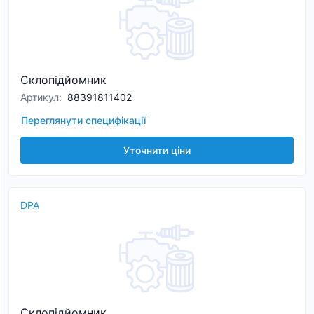
Склопідйомник
Артикул
:
88391811402
Переглянути специфікації
Уточнити ціни
DPA
Склопідйомник