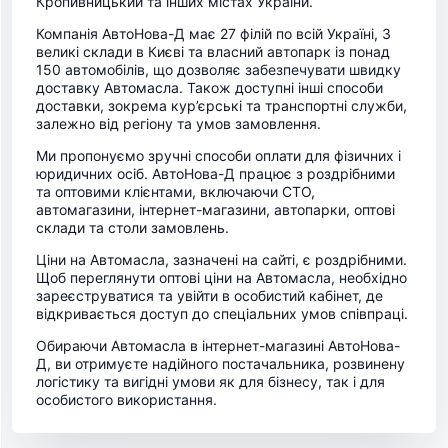
Кропивницький та інших містах України.
Компанія АвтоНова-Д має 27 філій по всій Україні, 3
великі склади в Києві та власний автопарк із понад
150 автомобілів, що дозволяє забезпечувати швидку
доставку Автомасла. Також доступні інші способи
доставки, зокрема кур’єрські та транспортні служби,
залежно від регіону та умов замовлення.
Ми пропонуємо зручні способи оплати для фізичних і
юридичних осіб. АвтоНова-Д працює з роздрібними
та оптовими клієнтами, включаючи СТО,
автомагазини, інтернет-магазини, автопарки, оптові
склади та столи замовлень.
Ціни на Автомасла, зазначені на сайті, є роздрібними.
Щоб переглянути оптові ціни на Автомасла, необхідно
зареєструватися та увійти в особистий кабінет, де
відкривається доступ до спеціальних умов співпраці.
Обираючи Автомасла в інтернет-магазині АвтоНова-
Д, ви отримуєте надійного постачальника, розвинену
логістику та вигідні умови як для бізнесу, так і для
особистого використання.