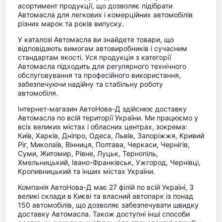
асортимент продукції, що дозволяє підібрати
Автомасла для легкових і комерційних автомобілів
різних марок та років випуску.
У каталозі Автомасла ви знайдете товари, що
відповідають вимогам автовиробників і сучасним
стандартам якості. Уся продукція з категорії
Автомасла підходить для регулярного технічного
обслуговування та професійного використання,
забезпечуючи надійну та стабільну роботу
автомобіля.
Інтернет-магазин АвтоНова-Д здійснює доставку
Автомасла по всій території України. Ми працюємо у
всіх великих містах і обласних центрах, зокрема:
Київ, Харків, Дніпро, Одеса, Львів, Запоріжжя, Кривий
Ріг, Миколаїв, Вінниця, Полтава, Черкаси, Чернігів,
Суми, Житомир, Рівне, Луцьк, Тернопіль,
Хмельницький, Івано-Франківськ, Ужгород, Чернівці,
Кропивницький та інших містах України.
Компанія АвтоНова-Д має 27 філій по всій Україні, 3
великі склади в Києві та власний автопарк із понад
150 автомобілів, що дозволяє забезпечувати швидку
доставку Автомасла. Також доступні інші способи