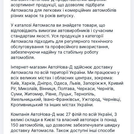
асортимент продукції, що дозволяє підібрати
Автомасла для легкових і комерційних автомобілів
різних марок та років випуску.
У каталозі Автомасла ви знайдете товари, що
відповідають вимогам автовиробників і сучасним
стандартам якості. Уся продукція з категорії
Автомасла підходить для регулярного технічного
обслуговування та професійного використання,
забезпечуючи надійну та стабільну роботу
автомобіля.
Інтернет-магазин АвтоНова-Д здійснює доставку
Автомасла по всій території України. Ми працюємо у
всіх великих містах і обласних центрах, зокрема:
Київ, Харків, Дніпро, Одеса, Львів, Запоріжжя, Кривий
Ріг, Миколаїв, Вінниця, Полтава, Черкаси, Чернігів,
Суми, Житомир, Рівне, Луцьк, Тернопіль,
Хмельницький, Івано-Франківськ, Ужгород, Чернівці,
Кропивницький та інших містах України.
Компанія АвтоНова-Д має 27 філій по всій Україні, 3
великі склади в Києві та власний автопарк із понад
150 автомобілів, що дозволяє забезпечувати швидку
доставку Автомасла. Також доступні інші способи