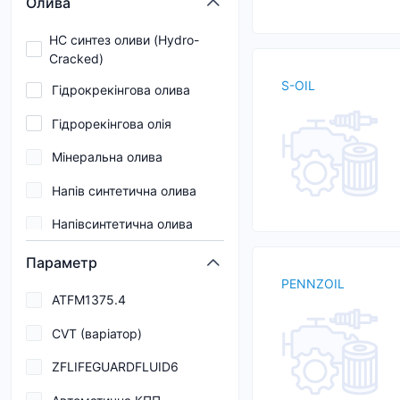
Олива
A3/B4-13
5W-50
HC синтез оливи (Hydro-
A3/B4/E7
Cracked)
700
S-OIL
Гідрокрекінгова олива
A5
Гідрорекінгова олія
A5/B5
Мінеральна олива
A5/B5-12
Напів синтетична олива
B1
Напівсинтетична олива
B2
Напівсинтетичне
B3
Параметр
PENNZOIL
Синтетична олива
B4
ATFM1375.4
Синтетичне
B5
CVT (варіатор)
Частково синтетична
C1
ZFLIFEGUARDFLUID6
олива
C2