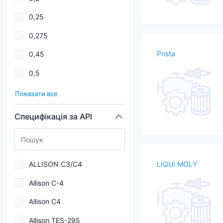
ACEA C5
0,25
ACEA C5, C6
0,275
ACEA C6
Prista
0,45
ACEA E7
0,5
AISIN WARNER AW-1
0,6
ALLISON C4
Показати все
0,8
API CF
Специфікація за API
0,85
API CH-4
1
API CI-4
ALLISON C3/C4
LIQUI MOLY
1,1
Allison C-4
19
Allison C4
1 000
Allison TES-295
2