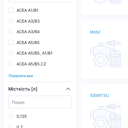
Allison TES 389
ACEA A1/B1
API SL
ACEA A3/B3
API SN
ACEA A3/B4
Mobil
API SP
ACEA A5/B5
BMW DCTF-1
ACEA A5/B5, A1/B1
BMW LL-01
ACEA A5/B5,C2
BMW LL-04
ACEA C2
BMW Longlife-01
Показати все
ACEA C2, C3
BMW LONGLIFE-04
Місткість [л]
IDEMITSU
ACEA C3
BMW Longlife-98
ACEA C3,C4
Caterpillar ECF-2
0,125
ACEA C4
0,2