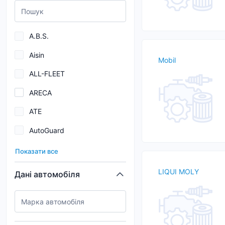
A.B.S.
Aisin
Mobil
ALL-FLEET
ARECA
ATE
AutoGuard
BARDAHL
Показати все
Blue Print
LIQUI MOLY
Дані автомобіля
BORGWARNER
BOSCH
Brembo