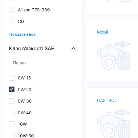
Allison TES-389
20
CD
200
Mobil
CE
205
Показати все
CF
208
Клас в’язкості SAE
CF-2
209
CF-4
210
0W-16
CG-4
0W-20
CH-4
CASTROL
0W-30
CI-4
0W-40
CI-4 Plus
10W
CI-4/SL
10W-30
CJ-4