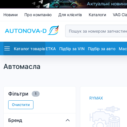
Новини
Про компанію
Для клієнтів
Каталоги
VAG Cla
Каталог товарів
ETKA
Підбір за VIN
Підбір за авто
Маст
Автомасла
Фільтри
1
RYMAX
Очистити
Бренд