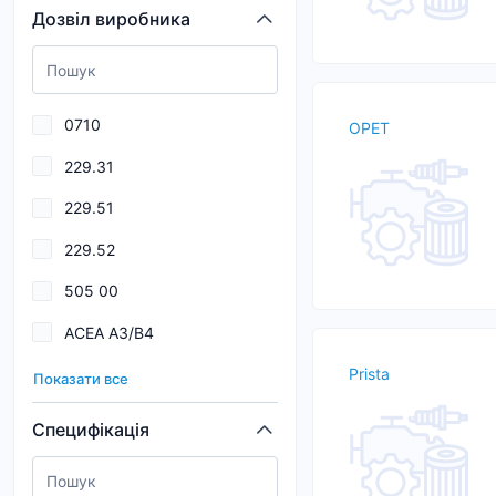
Дозвіл виробника
CASTROL
COASTAL
DELPHI
0710
OPET
Drydene
229.31
DuraMAX
229.51
ENEOS
229.52
EUROREPAR
505 00
FEBI
ACEA A3/B4
Ferodo
Aisin Warner AW-1
Prista
Показати все
Allison C-4
Специфікація
Allison C4