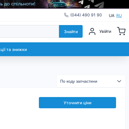
(044) 490 91 90
UA
RU
Увійти
Знайти
кції та знижки
Уточнити ціни