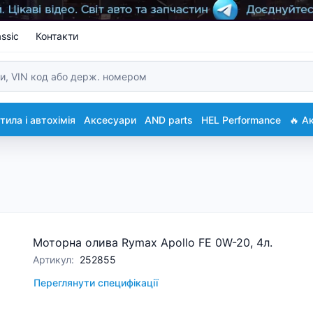
ssic
Контакти
ила і автохімія
Аксесуари
AND parts
HEL Performance
🔥 А
Моторна олива Rymax Apollo FЕ 0W-20, 4л.
Артикул
:
252855
Переглянути специфікації