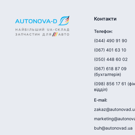
Контакти
Телефон
:
(044) 490 91 90
(067) 401 63 10
(050) 448 60 02
(067) 618 87 09
(
бухгалтерія
)
(098) 856 17 61
(
фі
відділ
)
E-mail
:
zakaz@autonovad.u
marketing@autonov
buh@autonovad.ua