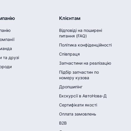
мпанію
Клієнтам
панію
Відповіді на поширені
питання (FAQ)
компанії
Політика конфіденційності
манда
Співпраця
 та друзі
Запчастини на реалізацію
городи
Підбір запчастин по
номеру кузова
Дропшипінг
Екскурсії в АвтоНова-Д
Сертифікати якості
Оплата замовлень
B2B