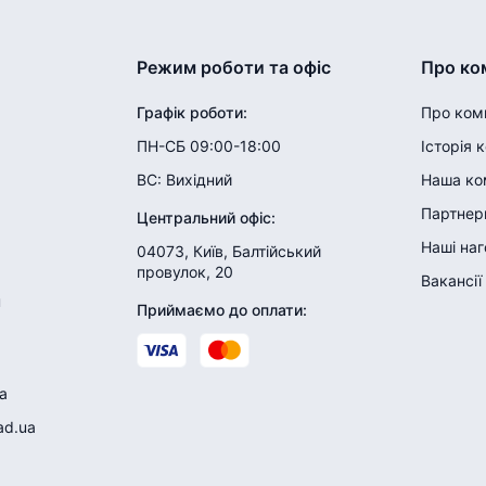
Режим роботи та офіс
Про ко
Графік роботи
:
Про ком
ПН-СБ 09:00-18:00
Історія 
ВС:
Вихідний
Наша ко
Партнери
Центральний офіс
:
Наші на
04073, Київ, Балтійський
провулок, 20
Вакансії
н
Приймаємо до оплати
:
a
ad.ua