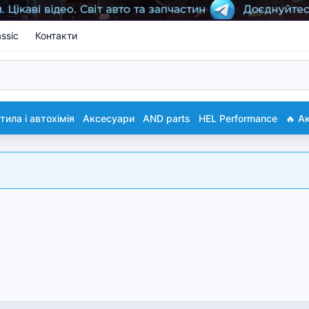
ssic
Контакти
ила і автохімія
Аксесуари
AND parts
HEL Performance
🔥 А