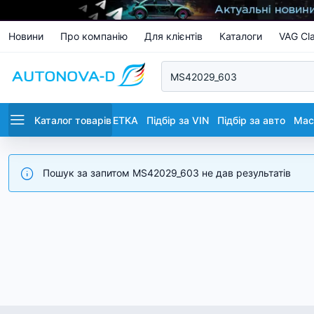
Новини
Про компанію
Для клієнтів
Каталоги
VAG Cla
Каталог товарів
ETKA
Підбір за VIN
Підбір за авто
Маст
Пошук за запитом MS42029_603 не дав результатів