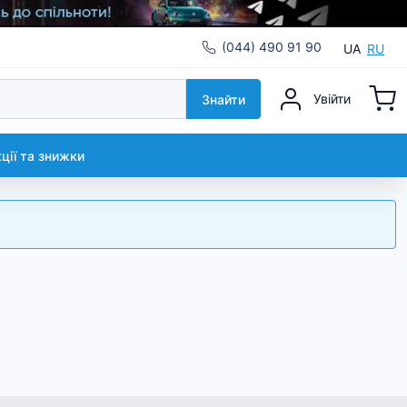
(044) 490 91 90
UA
RU
Увійти
Знайти
кції та знижки