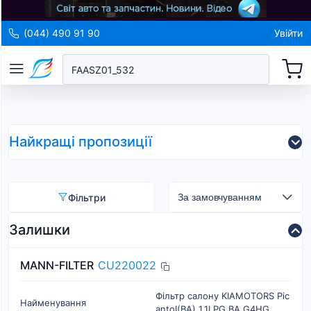
(044) 490 91 90
Увійти
Найкращі пропозиції
Фільтри
Залишки
MANN-FILTER
CU220022
Фільтр салону KIAMOTORS Pic
Найменування
antoI(BA) 1.1LPG BA G4HG