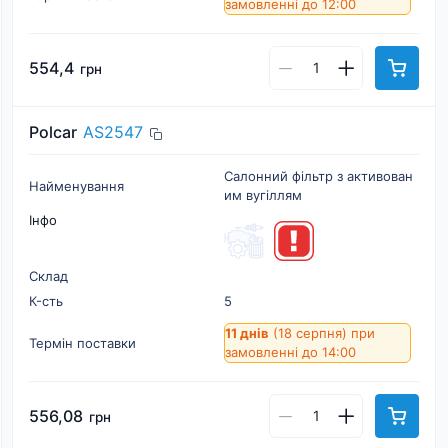
замовленні до 12:00
554,4
грн
Polcar
AS2547
Салонний фільтр з активован
Найменування
им вугіллям
Інфо
Склад
К-cть
5
11 днів
(18 серпня)
при
Термін поставки
замовленні до 14:00
556,08
грн