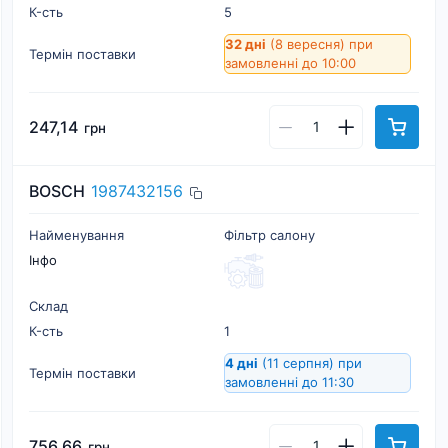
К-cть
5
32 дні
(8 вересня)
при
Термін поставки
замовленні до 10:00
247,14
грн
BOSCH
1987432156
Найменування
Фільтр салону
Інфо
Склад
К-cть
1
4 дні
(11 серпня)
при
Термін поставки
замовленні до 11:30
756,66
грн