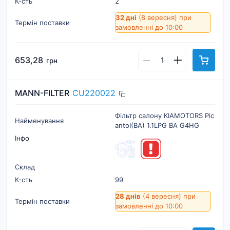
К-cть
2
32 дні
(8 вересня)
при
Термін поставки
замовленні до 10:00
653,28
грн
MANN-FILTER
CU220022
Фільтр салону KIAMOTORS Pic
Найменування
antoI(BA) 1.1LPG BA G4HG
Інфо
Склад
К-cть
99
28 днів
(4 вересня)
при
Термін поставки
замовленні до 10:00