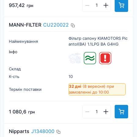
957,42
грн
MANN-FILTER
CU220022
Фільтр салону KIAMOTORS Pic
Найменування
antoI(BA) 1.1LPG BA G4HG
Інфо
Склад
К-cть
10
32 дні
(8 вересня)
при
Термін поставки
замовленні до 10:00
1 080,6
грн
Nipparts
J1348000