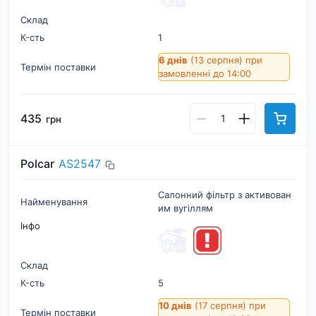
Склад
К-cть
1
6 днів
(13 серпня)
при
Термін поставки
замовленні до 14:00
435
грн
Polcar
AS2547
Салонний фільтр з активован
Найменування
им вугіллям
Інфо
Склад
К-cть
5
10 днів
(17 серпня)
при
Термін поставки