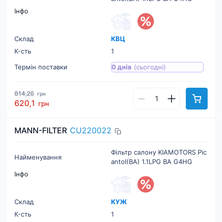
Інфо
Склад
КВЦ
К-cть
1
Термін поставки
0 днів
(сьогодні)
814,26
грн
620,1
грн
MANN-FILTER
CU220022
Фільтр салону KIAMOTORS Pic
Найменування
antoI(BA) 1.1LPG BA G4HG
Інфо
Склад
КУЖ
К-cть
1