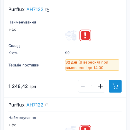
Purflux
AH7122
Найменування
Інфо
Склад
К-cть
99
32 дні
(8 вересня)
при
Термін поставки
замовленні до 14:00
1 248,42
грн
Purflux
AH7122
Найменування
Інфо