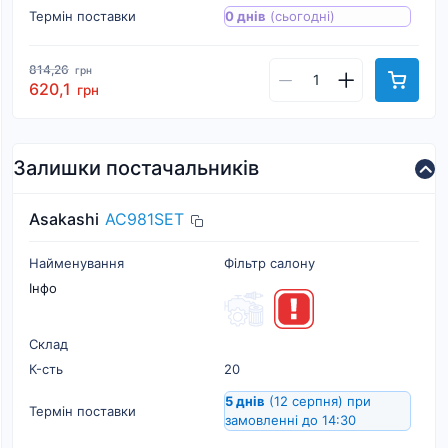
Термін поставки
0 днів
(сьогодні)
814,26
грн
620,1
грн
Залишки постачальників
Asakashi
AC981SET
Найменування
Фільтр салону
Інфо
Склад
К-cть
20
5 днів
(12 серпня)
при
Термін поставки
замовленні до 14:30