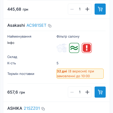
445,68
грн
Asakashi
AC981SET
Найменування
Фільтр салону
Інфо
Склад
К-cть
5
32 дні
(8 вересня)
при
Термін поставки
замовленні до 10:00
657,6
грн
ASHIKA
21SZZ01