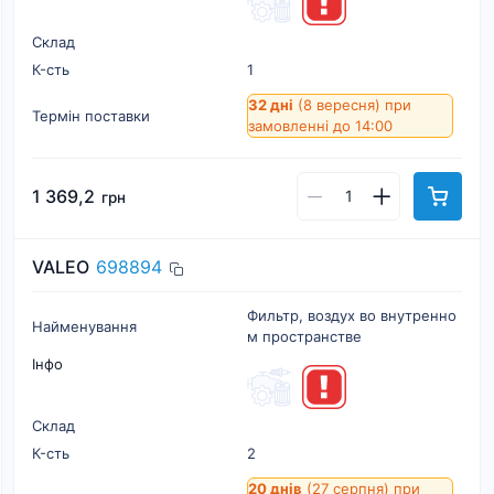
Склад
К-cть
1
32 дні
(8 вересня)
при
Термін поставки
замовленні до 14:00
1 369,2
грн
VALEO
698894
Фильтр, воздух во внутренно
Найменування
м пространстве
Інфо
Склад
К-cть
2
20 днів
(27 серпня)
при