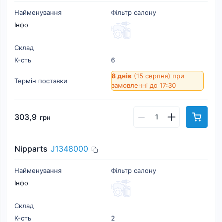
Найменування
Фільтр салону
Інфо
Склад
К-cть
6
8 днів
(15 серпня)
при
Термін поставки
замовленні до 17:30
303,9
грн
Nipparts
J1348000
Найменування
Фільтр салону
Інфо
Склад
К-cть
2