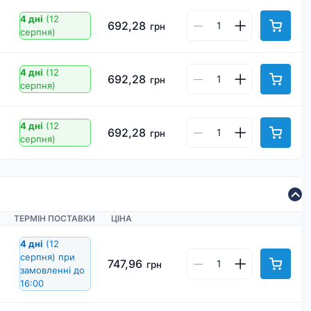
4 дні
(12
692,28
грн
серпня)
4 дні
(12
692,28
грн
серпня)
4 дні
(12
692,28
грн
серпня)
ТЕРМІН ПОСТАВКИ
ЦІНА
4 дні
(12
серпня)
при
747,96
грн
замовленні до
16:00