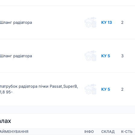
Шланг радіатора
КУ 13
2
Шланг радіатора
КУ 5
3
патрубок радіатора пічки Passat,SuperB,
КУ 5
2
1,8 95-
алах
АЙМЕНУВАННЯ
ІНФО
СКЛАД
К-CТЬ