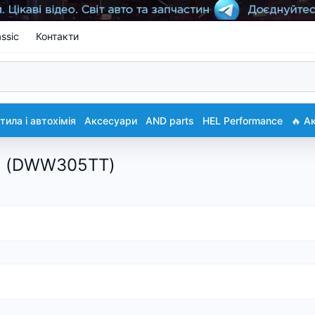
ssic
Контакти
ила і автохімія
Аксесуари
AND parts
HEL Performance
🔥 А
а (DWW305TT)