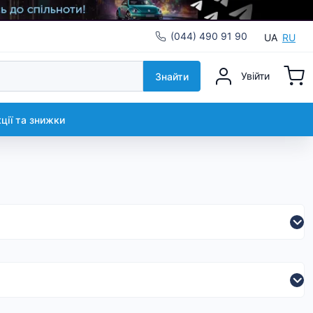
(044) 490 91 90
UA
RU
Увійти
Знайти
кції та знижки