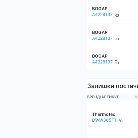
BOGAP
A4228137
BOGAP
A4228137
BOGAP
A4228137
Залишки постач
БРЕНД
/
АРТИКУЛ
Н
Thermotec
DWW305TT