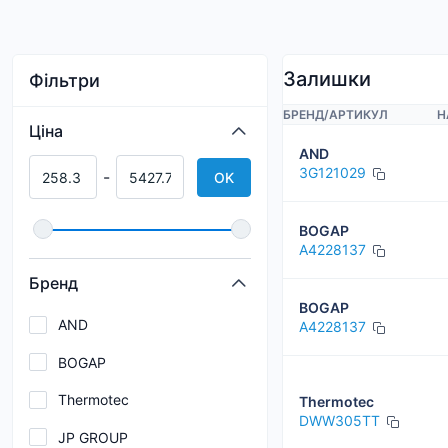
Залишки
Фільтри
БРЕНД
/
АРТИКУЛ
Н
Ціна
AND
3G121029
-
OK
BOGAP
A4228137
Бренд
BOGAP
AND
A4228137
BOGAP
Thermotec
Thermotec
DWW305TT
JP GROUP