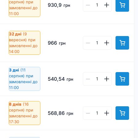
серпня)
при
930,9
грн
замовленні до
11:00
32 дні
(9
вересня)
при
966
грн
замовленні до
14:00
3 дні
(11
серпня)
при
540,54
грн
замовленні до
11:00
8 днів
(16
серпня)
при
568,86
грн
замовленні до
17:30