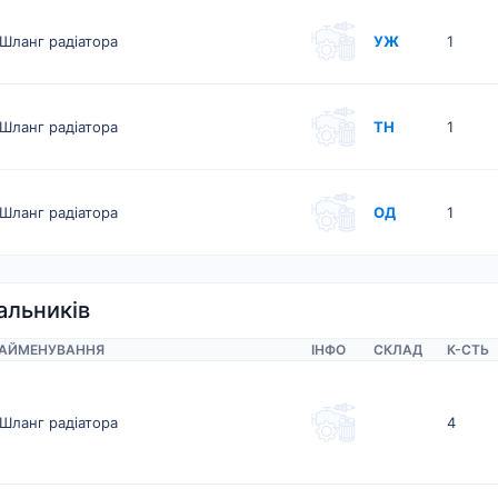
Шланг радіатора
УЖ
1
Шланг радіатора
ТН
1
Шланг радіатора
ОД
1
альників
АЙМЕНУВАННЯ
ІНФО
СКЛАД
К-CТЬ
Шланг радіатора
4