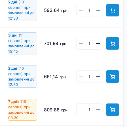
2 дні
(10
серпня)
при
593,64
грн
замовленні до
12:30
3 дні
(11
серпня)
при
701,94
грн
замовленні до
15:45
2 дні
(10
серпня)
при
661,14
грн
замовленні до
12:30
7 днів
(15
серпня)
при
809,88
грн
замовленні до
09:30