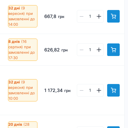
32 дні
(9
вересня)
при
667,8
грн
замовленні до
14:00
8 днів
(16
серпня)
при
626,82
грн
замовленні до
17:30
32 дні
(9
вересня)
при
1 172,34
грн
замовленні до
10:00
20 днів
(28