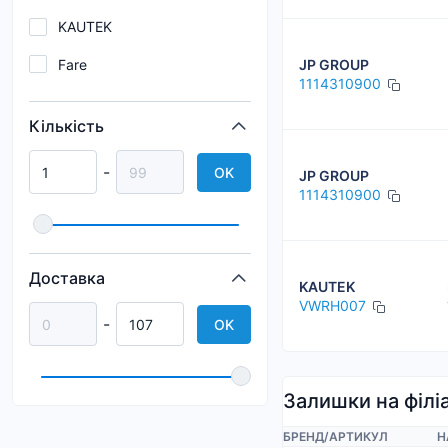
KAUTEK
Fare
JP GROUP
1114310900
IMPERGOM
Кількість
Metalcaucho
-
OK
JP GROUP
STC
1114310900
STELLOX
VAG
Доставка
KAUTEK
VAICO
VWRH007
-
OK
VIKA
Залишки на філі
БРЕНД
/
АРТИКУЛ
Н