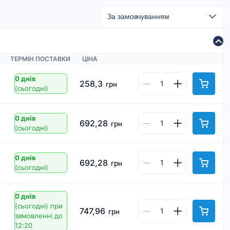
ТЕРМІН ПОСТАВКИ
ЦІНА
0 днів
258,3
грн
(сьогодні)
0 днів
692,28
грн
(сьогодні)
0 днів
692,28
грн
(сьогодні)
0 днів
(сьогодні)
при
747,96
грн
замовленні до
12:20