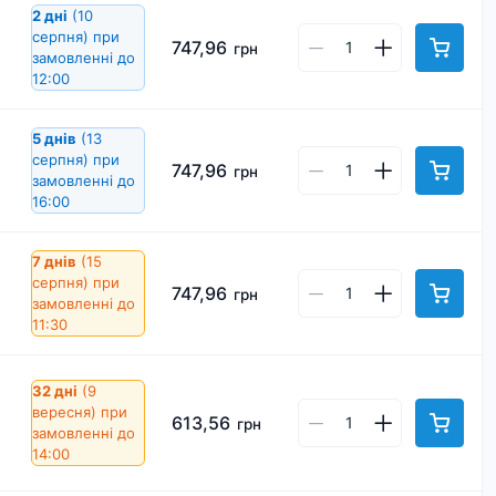
2 дні
(10
серпня)
при
747,96
грн
замовленні до
12:00
5 днів
(13
серпня)
при
747,96
грн
замовленні до
16:00
7 днів
(15
серпня)
при
747,96
грн
замовленні до
11:30
32 дні
(9
вересня)
при
613,56
грн
замовленні до
14:00