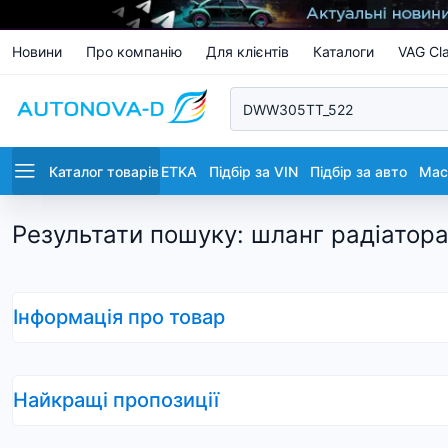
Новини
Про компанію
Для клієнтів
Каталоги
VAG Cla
Каталог товарів
ETKA
Підбір за VIN
Підбір за авто
Маст
Результати пошуку
:
шланг радіатор
Інформація про товар
Найкращі пропозиції