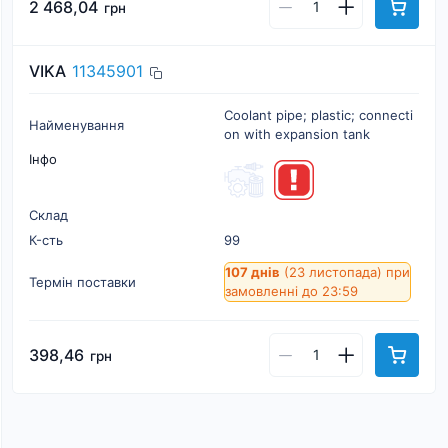
2 468,04
грн
VIKA
11345901
Coolant pipe; plastic; connecti
Найменування
on with expansion tank
Інфо
Склад
К-cть
99
107 днів
(23 листопада)
при
Термін поставки
замовленні до 23:59
398,46
грн