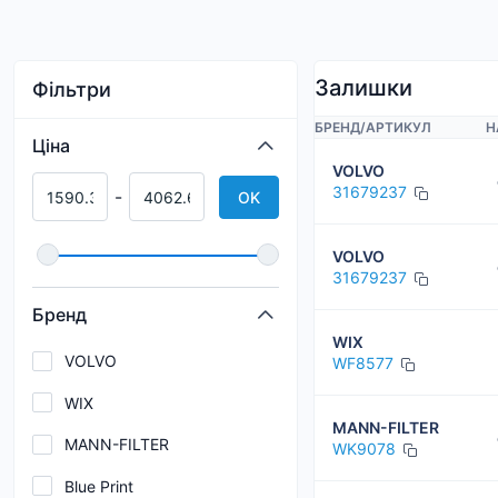
Залишки
Фільтри
БРЕНД
/
АРТИКУЛ
Н
Ціна
VOLVO
31679237
-
OK
VOLVO
31679237
Бренд
WIX
VOLVO
WF8577
WIX
MANN-FILTER
MANN-FILTER
WK9078
Blue Print