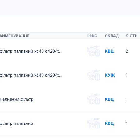
АЙМЕНУВАННЯ
ІНФО
СКЛАД
К-CТЬ
фільтр паливний xc40 d4204t...
КВЦ
2
фільтр паливний xc40 d4204t...
КУЖ
1
Паливний фільтр
КВЦ
1
фільтр паливний
КВЦ
1