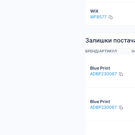
WIX
WF8577
Залишки постач
БРЕНД
/
АРТИКУЛ
Н
Blue Print
ADBP230067
Blue Print
ADBP230067