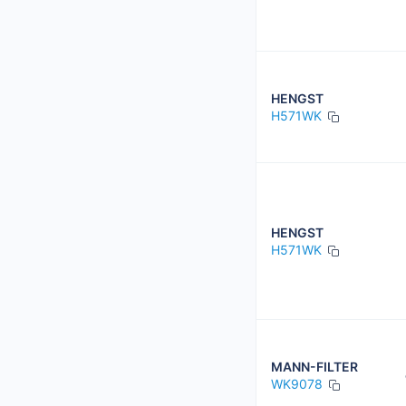
HENGST
H571WK
HENGST
H571WK
MANN-FILTER
WK9078