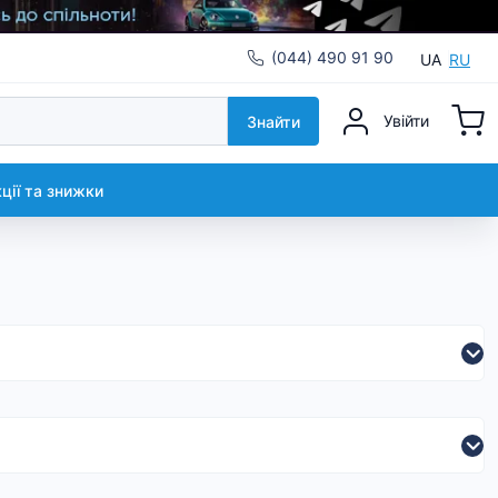
(044) 490 91 90
UA
RU
Увійти
Знайти
кції та знижки