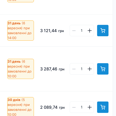
31 день
(6
вересня)
при
3 121,44
грн
замовленні до
14:00
31 день
(6
вересня)
при
3 287,46
грн
замовленні до
10:00
30 днів
(5
вересня)
при
2 089,74
грн
замовленні до
10:00