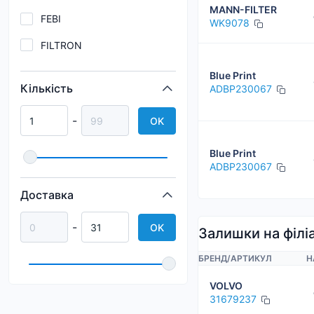
MANN-FILTER
FEBI
WK9078
FILTRON
HART
Blue Print
Кількість
ADBP230067
HENGST
-
OK
Blue Print
ADBP230067
Доставка
-
OK
Залишки на філі
БРЕНД
/
АРТИКУЛ
Н
VOLVO
31679237