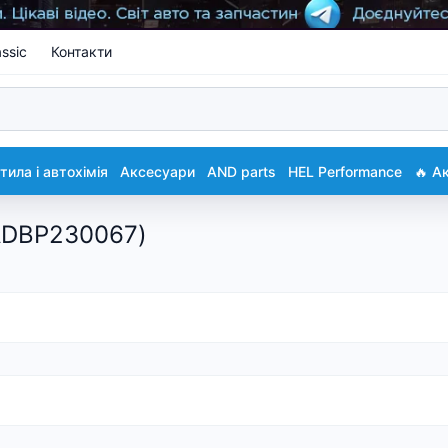
ssic
Контакти
ила і автохімія
Аксесуари
AND parts
HEL Performance
🔥 А
(ADBP230067)