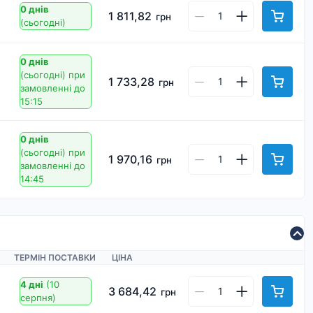
0 днів
1 811,82
грн
(сьогодні)
0 днів
(сьогодні)
при
1 733,28
грн
замовленні до
15:15
0 днів
(сьогодні)
при
1 970,16
грн
замовленні до
14:45
ТЕРМІН ПОСТАВКИ
ЦІНА
4 дні
(10
3 684,42
грн
серпня)