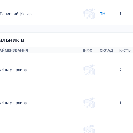
Паливний фільтр
ТН
1
альників
АЙМЕНУВАННЯ
ІНФО
СКЛАД
К-CТЬ
Фільтр палива
2
Фільтр палива
1