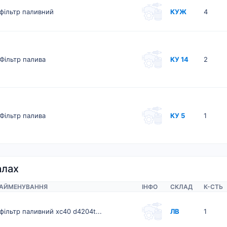
фільтр паливний
КУЖ
4
Фільтр палива
КУ 14
2
Фільтр палива
КУ 5
1
алах
АЙМЕНУВАННЯ
ІНФО
СКЛАД
К-CТЬ
фільтр паливний xc40 d4204t...
ЛВ
1