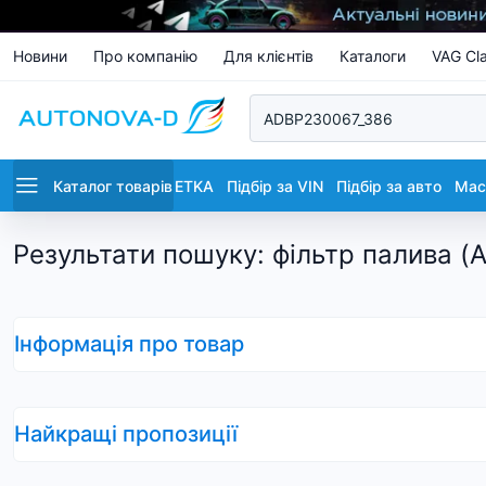
Новини
Про компанію
Для клієнтів
Каталоги
VAG Cla
Каталог товарів
ETKA
Підбір за VIN
Підбір за авто
Маст
Результати пошуку
:
фільтр палива 
Інформація про товар
Найкращі пропозиції