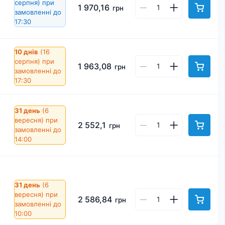
серпня)
при
1 970,16
грн
замовленні до
17:30
10 днів
(16
серпня)
при
1 963,08
грн
замовленні до
17:30
31 день
(6
вересня)
при
2 552,1
грн
замовленні до
14:00
31 день
(6
вересня)
при
2 586,84
грн
замовленні до
10:00