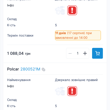
Інфо
Склад
К-cть
5
11 днів
(17 серпня)
при
Термін поставки
замовленні до 14:00
1 088,04
грн
Polcar
2800521M
Найменування
Дзеркало зовнішнє правий
Інфо
Склад
К-cть
5