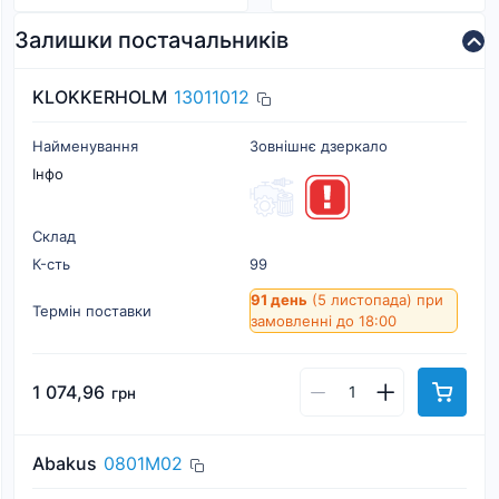
Залишки постачальників
KLOKKERHOLM
13011012
Найменування
Зовнішнє дзеркало
Інфо
Склад
К-cть
99
91 день
(5 листопада)
при
Термін поставки
замовленні до 18:00
1 074,96
грн
Abakus
0801M02