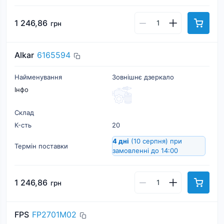
1 246,86
грн
Alkar
6165594
Найменування
Зовнішнє дзеркало
Інфо
Склад
К-cть
20
4 дні
(10 серпня)
при
Термін поставки
замовленні до 14:00
1 246,86
грн
FPS
FP2701M02