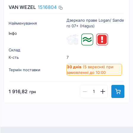
VAN WEZEL
1516804
Дзеркало праве Logan/ Sande
Найменування
ro 07+ (Hagus)
Інфо
Склад
К-cть
7
30 днів
(5 вересня)
при
Термін поставки
замовленні до 10:00
1 916,82
грн