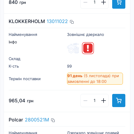
840
грн
KLOKKERHOLM
13011022
Найменування
Зовнішнє дзеркало
Інфо
Склад
К-cть
99
91 день
(5 листопада)
при
Термін поставки
замовленні до 18:00
965,04
грн
Polcar
2800521M
Найменування
Дзеркало зовнішнє правий