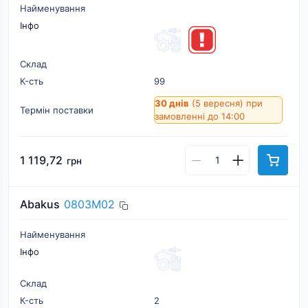
Найменування
Інфо
Склад
К-cть
99
30 днів
(5 вересня)
при
Термін поставки
замовленні до 14:00
1 119,72
грн
Abakus
0803M02
Найменування
Інфо
Склад
К-cть
2