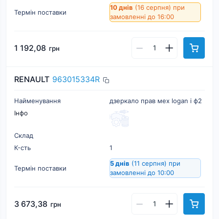
10 днів
(16 серпня)
при
Термін поставки
замовленні до 16:00
1 192,08
грн
RENAULT
963015334R
Найменування
дзеркало прав мех logan i ф2
Інфо
Склад
К-cть
1
5 днів
(11 серпня)
при
Термін поставки
замовленні до 10:00
3 673,38
грн