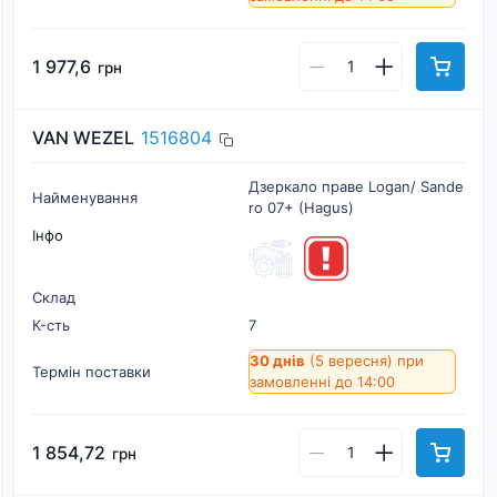
1 977,6
грн
VAN WEZEL
1516804
Дзеркало праве Logan/ Sande
Найменування
ro 07+ (Hagus)
Інфо
Склад
К-cть
7
30 днів
(5 вересня)
при
Термін поставки
замовленні до 14:00
1 854,72
грн