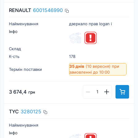
RENAULT
6001546990
Найменування
дзеркало прав logan i
Інфо
Склад
К-cть
178
35 днів
(10 вересня)
при
Термін поставки
замовленні до 10:00
3 674,4
грн
TYC
3280125
Найменування
Інфо