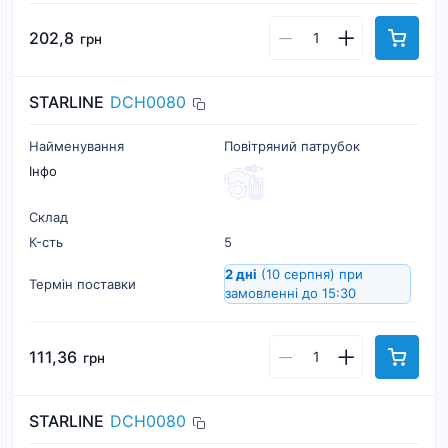
202,8
грн
STARLINE
DCH0080
Найменування
Повітряний патрубок
Інфо
Склад
К-cть
5
2 дні
(10 серпня)
при
Термін поставки
замовленні до 15:30
111,36
грн
STARLINE
DCH0080