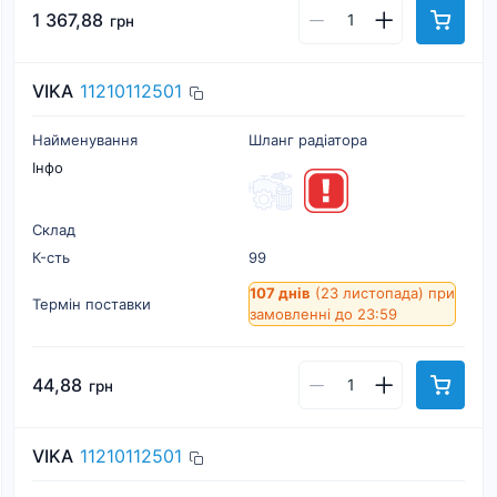
1 367,88
грн
VIKA
11210112501
Найменування
Шланг радіатора
Інфо
Склад
К-cть
99
107 днів
(23 листопада)
при
Термін поставки
замовленні до 23:59
44,88
грн
VIKA
11210112501