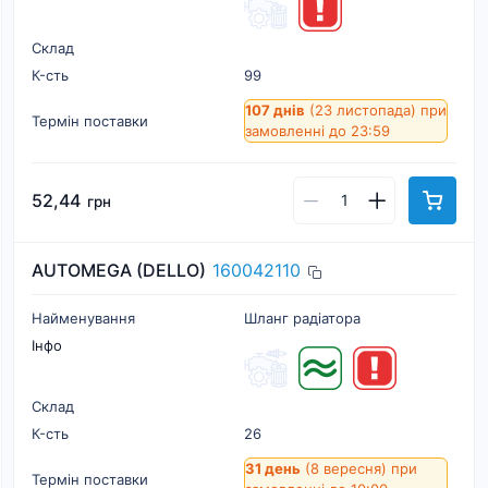
Склад
К-cть
99
107 днів
(23 листопада)
при
Термін поставки
замовленні до 23:59
52,44
грн
AUTOMEGA (DELLO)
160042110
Найменування
Шланг радіатора
Інфо
Склад
К-cть
26
31 день
(8 вересня)
при
Термін поставки