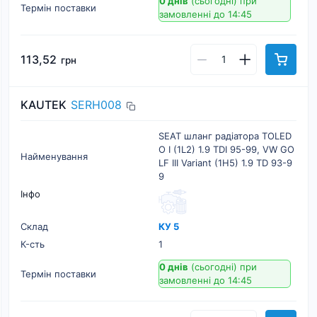
0 днів
(сьогодні)
при
Термін поставки
замовленні до 14:45
113,52
грн
KAUTEK
SERH008
SEAT шланг радіатора TOLED
O I (1L2) 1.9 TDI 95-99, VW GO
Найменування
LF III Variant (1H5) 1.9 TD 93-9
9
Інфо
Склад
КУ 5
К-cть
1
0 днів
(сьогодні)
при
Термін поставки
замовленні до 14:45