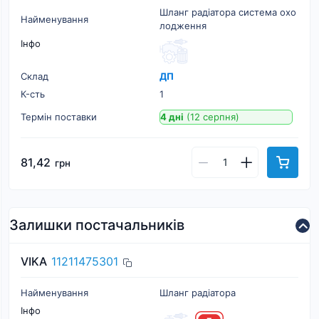
Шланг радіатора система охо
Найменування
лодження
Інфо
Склад
ДП
К-cть
1
Термін поставки
4 дні
(12 серпня)
81,42
грн
Залишки постачальників
VIKA
11211475301
Найменування
Шланг радіатора
Інфо