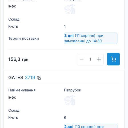
Інфо
Склад
К-cть
1
3 дні
(11 серпня)
при
Термін поставки
замовленні до 14:30
156,3
грн
GATES
3719
Найменування
Патрубок
Інфо
Склад
К-cть
6
2 дні
(10 серпня)
при