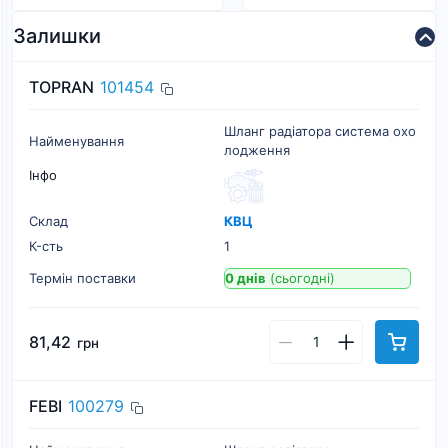
Залишки
TOPRAN
101454
Шланг радіатора система охо
Найменування
лодження
Інфо
Склад
КВЦ
К-cть
1
Термін поставки
0 днів
(сьогодні)
81,42
грн
FEBI
100279