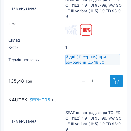
O I (1L2) 1.9 TDI 95-99, VW GO
Найменування
LF III Variant (1H5) 1.9 TD 93-9
9
Інфо
Склад
К-cть
1
3 дні
(11 серпня)
при
Термін поставки
замовленні до 16:50
135,48
грн
KAUTEK
SERH008
SEAT шланг радіатора TOLED
O I (1L2) 1.9 TDI 95-99, VW GO
Найменування
LF III Variant (1H5) 1.9 TD 93-9
9