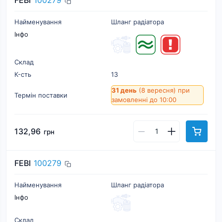
FEBI
100279
Найменування
Шланг радіатора
Інфо
Склад
К-cть
13
31 день
(8 вересня)
при
Термін поставки
замовленні до 10:00
132,96
грн
FEBI
100279
Найменування
Шланг радіатора
Інфо
Склад