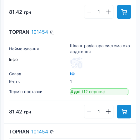
81,42
грн
TOPRAN
101454
Шланг радіатора система охо
Найменування
лодження
Інфо
Склад
ІФ
К-cть
1
Термін поставки
4 дні
(12 серпня)
81,42
грн
TOPRAN
101454