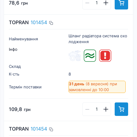
78,6
грн
TOPRAN
101454
Шланг радіатора система охо
Найменування
лодження
Інфо
Склад
К-cть
8
31 день
(8 вересня)
при
Термін поставки
замовленні до 10:00
109,8
грн
TOPRAN
101454