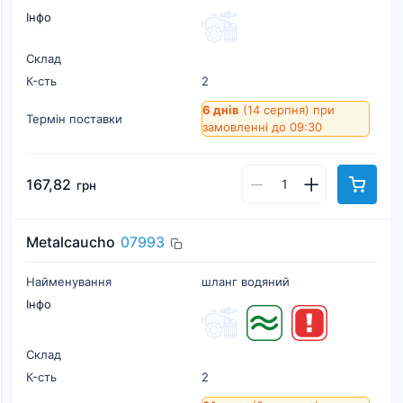
Інфо
Склад
К-cть
2
6 днів
(14 серпня)
при
Термін поставки
замовленні до 09:30
167,82
грн
Metalcaucho
07993
Найменування
шланг водяний
Інфо
Склад
К-cть
2