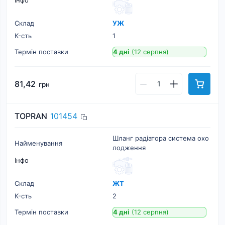
Інфо
Склад
УЖ
К-cть
1
Термін поставки
4 дні
(12 серпня)
81,42
грн
TOPRAN
101454
Шланг радіатора система охо
Найменування
лодження
Інфо
Склад
ЖТ
К-cть
2
Термін поставки
4 дні
(12 серпня)