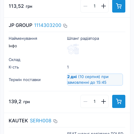
113,52
грн
JP GROUP
1114303200
Найменування
Шланг радіатора
Інфо
Склад
К-cть
1
2 дні
(10 серпня)
при
Термін поставки
замовленні до 15:45
139,2
грн
KAUTEK
SERH008
SEAT шланг радіатора TOLED