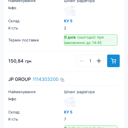
Найменування
Шланг радіатора
Інфо
Склад
КУ 5
К-cть
2
0 днів
(сьогодні)
при
Термін поставки
замовленні до 14:45
150,84
грн
JP GROUP
1114303200
Найменування
Шланг радіатора
Інфо
Склад
КУ 5
К-cть
7