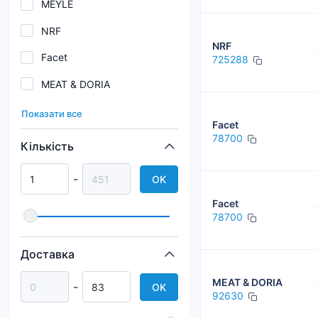
MEYLE
NRF
NRF
Facet
725288
MEAT & DORIA
DAYCO
Показати все
Facet
GATES
78700
Кількість
FEBI
-
OK
CONTINENTAL / VDO
Facet
EPS
78700
Kamoka
Доставка
MAHLE / KNECHT
MEAT & DORIA
-
OK
92630
MASTER-SPORT GERMANY