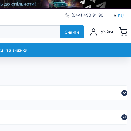
(044) 490 91 90
UA
RU
Увійти
Знайти
кції та знижки