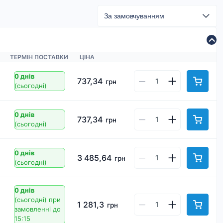
ТЕРМІН ПОСТАВКИ
ЦІНА
0 днів
737,34
грн
(сьогодні)
0 днів
737,34
грн
(сьогодні)
0 днів
3 485,64
грн
(сьогодні)
0 днів
(сьогодні)
при
1 281,3
грн
замовленні до
15:15