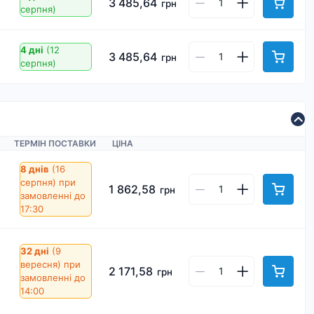
3 485,64
грн
серпня)
4 дні
(12
3 485,64
грн
серпня)
ТЕРМІН ПОСТАВКИ
ЦІНА
8 днів
(16
серпня)
при
1 862,58
грн
замовленні до
17:30
32 дні
(9
вересня)
при
2 171,58
грн
замовленні до
14:00