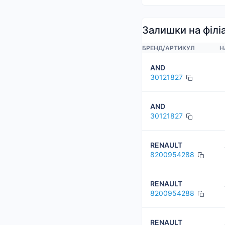
Залишки на філі
БРЕНД
/
АРТИКУЛ
Н
AND
30121827
AND
30121827
RENAULT
8200954288
RENAULT
8200954288
RENAULT