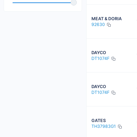
MotoRad
NISSAN / INFINITI
MEAT & DORIA
92630
NTY
SASIC
STARLINE
DAYCO
DT1074F
TOPRAN
DAYCO
DT1074F
GATES
TH37983G1