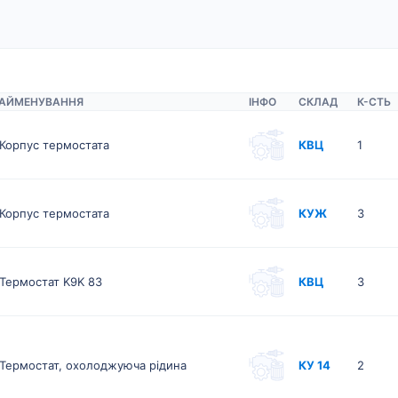
АЙМЕНУВАННЯ
ІНФО
СКЛАД
К-CТЬ
Корпус термостата
КВЦ
1
Корпус термостата
КУЖ
3
Термостат K9K 83
КВЦ
3
Термостат, охолоджуюча рідина
КУ 14
2