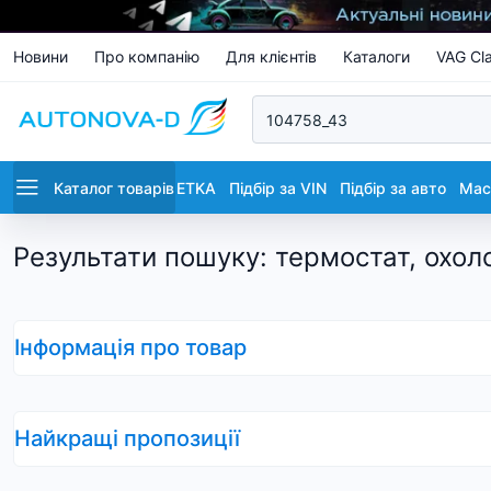
Новини
Про компанію
Для клієнтів
Каталоги
VAG Cla
Каталог товарів
ETKA
Підбір за VIN
Підбір за авто
Маст
Результати пошуку
:
термостат, охол
Інформація про товар
Найкращі пропозиції