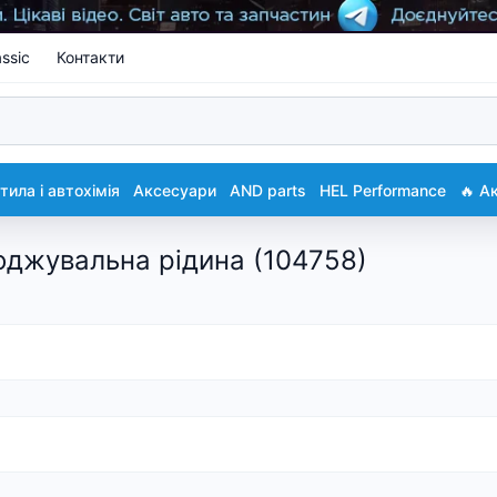
ssic
Контакти
ила і автохімія
Аксесуари
AND parts
HEL Performance
🔥 А
оджувальна рідина (104758)