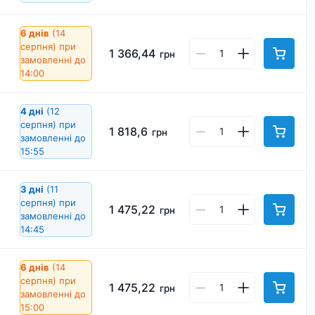
6 днів
(14
серпня)
при
1 366,44
грн
замовленні до
14:00
4 дні
(12
серпня)
при
1 818,6
грн
замовленні до
15:55
3 дні
(11
серпня)
при
1 475,22
грн
замовленні до
14:45
6 днів
(14
серпня)
при
1 475,22
грн
замовленні до
15:00