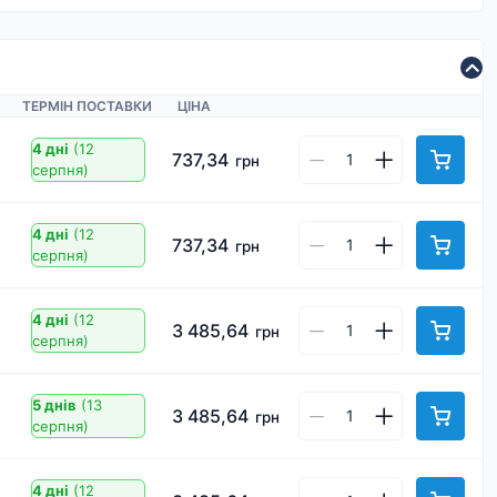
ТЕРМІН ПОСТАВКИ
ЦІНА
4 дні
(12
737,34
грн
серпня)
4 дні
(12
737,34
грн
серпня)
4 дні
(12
3 485,64
грн
серпня)
5 днів
(13
3 485,64
грн
серпня)
4 дні
(12