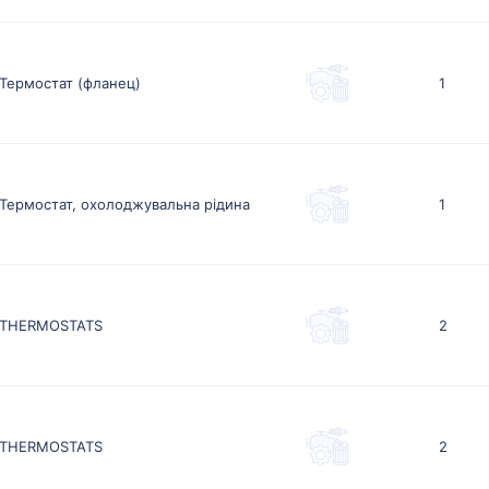
Термостат (фланец)
1
Термостат, охолоджувальна рідина
1
THERMOSTATS
2
THERMOSTATS
2