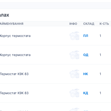
алах
АЙМЕНУВАННЯ
ІНФО
СКЛАД
К-CТЬ
Корпус термостата
ПЛ
1
Корпус термостата
ОД
1
Термостат K9K 83
НК
1
Термостат K9K 83
КД
1