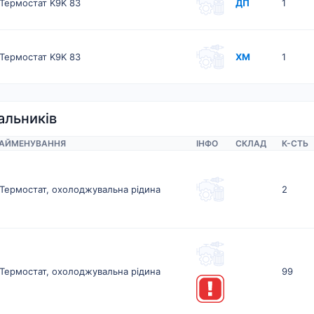
Термостат K9K 83
ДП
1
Термостат K9K 83
ХМ
1
альників
АЙМЕНУВАННЯ
ІНФО
СКЛАД
К-CТЬ
Термостат, охолоджувальна рідина
2
Термостат, охолоджувальна рідина
99