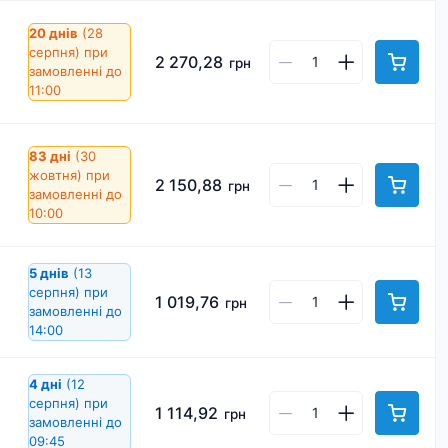
20 днів
(28
серпня)
при
2 270,28
грн
замовленні до
11:00
83 дні
(30
жовтня)
при
2 150,88
грн
замовленні до
10:00
5 днів
(13
серпня)
при
1 019,76
грн
замовленні до
14:00
4 дні
(12
серпня)
при
1 114,92
грн
замовленні до
09:45