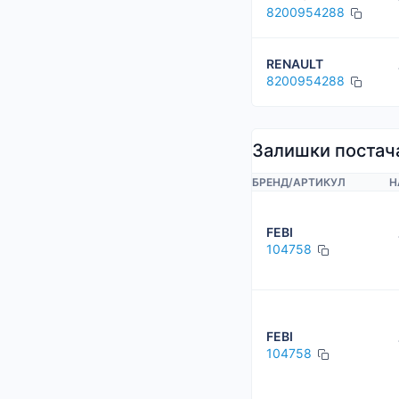
8200954288
RENAULT
8200954288
Залишки постач
БРЕНД
/
АРТИКУЛ
Н
FEBI
104758
FEBI
104758