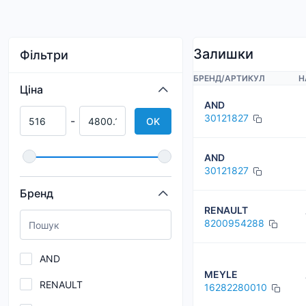
Залишки
Фільтри
БРЕНД
/
АРТИКУЛ
Н
Ціна
AND
30121827
-
OK
AND
30121827
Бренд
RENAULT
8200954288
AND
MEYLE
RENAULT
16282280010