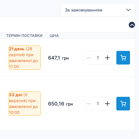
ТЕРМІН ПОСТАВКИ
ЦІНА
21 день
(28
серпня)
при
647,1
грн
замовленні до
11:00
33 дні
(9
вересня)
при
650,16
грн
замовленні до
10:00