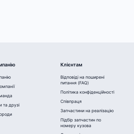
мпанію
Клієнтам
панію
Відповіді на поширені
питання (FAQ)
компанії
Політика конфіденційності
манда
Співпраця
 та друзі
Запчастини на реалізацію
городи
Підбір запчастин по
номеру кузова