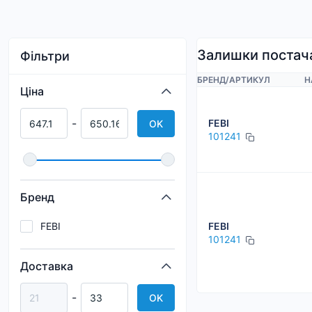
Залишки постач
Фільтри
БРЕНД
/
АРТИКУЛ
Н
Ціна
-
FEBI
OK
101241
Бренд
FEBI
FEBI
101241
Доставка
-
OK