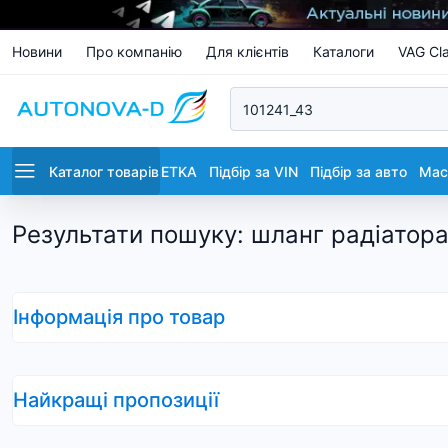
Новини
Про компанію
Для клієнтів
Каталоги
VAG Cla
Каталог товарів
ETKA
Підбір за VIN
Підбір за авто
Маст
Результати пошуку
:
шланг радіатора
Інформація про товар
Найкращі пропозиції