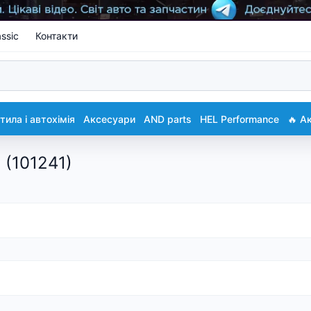
ssic
Контакти
ила і автохімія
Аксесуари
AND parts
HEL Performance
🔥 А
 (101241)