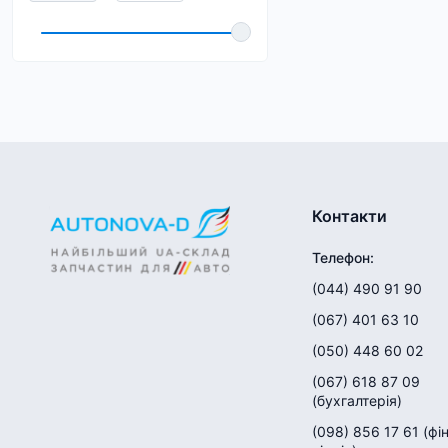
Контакти
Телефон
:
(044) 490 91 90
(067) 401 63 10
(050) 448 60 02
(067) 618 87 09
(
бухгалтерія
)
(098) 856 17 61
(
фі