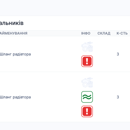
альників
АЙМЕНУВАННЯ
ІНФО
СКЛАД
К-CТЬ
Шланг радіатора
3
Шланг радіатора
3