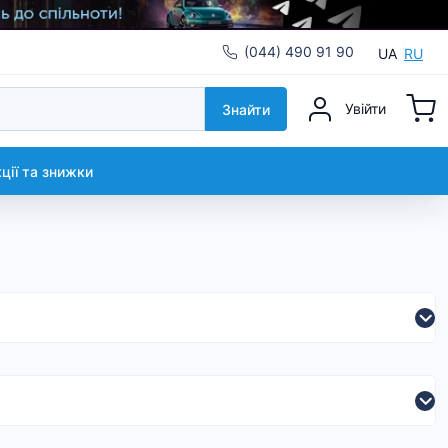
(044) 490 91 90
UA
RU
Увійти
Знайти
кції та знижки