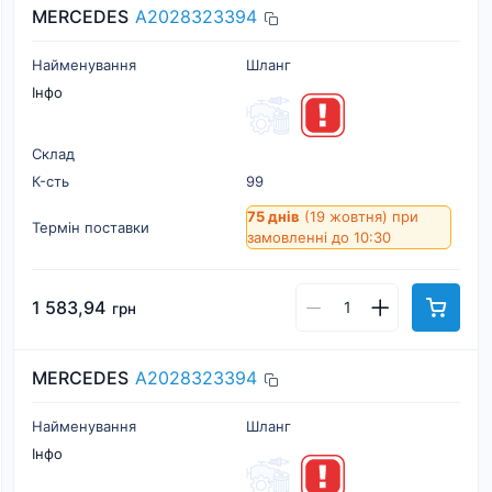
MERCEDES
A2028323394
Найменування
Шланг
Інфо
Склад
К-cть
99
75 днів
(19 жовтня)
при
Термін поставки
замовленні до 10:30
1 583,94
грн
MERCEDES
A2028323394
Найменування
Шланг
Інфо