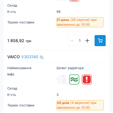
Склад
К-cть
99
21 день
(26 серпня)
при
Термін поставки
замовленні до 10:00
1 858,92
грн
VAICO
V303140
Найменування
Шланг радіатора
Інфо
Склад
К-cть
3
30 днів
(4 вересня)
при
Термін поставки
замовленні до 10:00