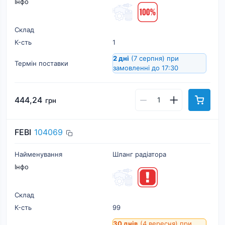
Інфо
Склад
К-cть
1
2 дні
(7 серпня)
при
Термін поставки
замовленні до 17:30
444,24
грн
FEBI
104069
Найменування
Шланг радіатора
Інфо
Склад
К-cть
99
30 днів
(4 вересня)
при