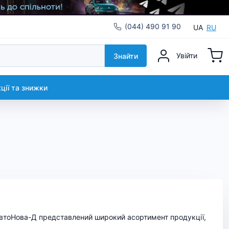
(044) 490 91 90
UA
RU
Увійти
Знайти
кції та знижки
і АвтоНова-Д представлений широкий асортимент продукції,