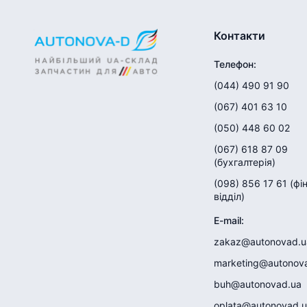
Контакти
Телефон
:
(044) 490 91 90
(067) 401 63 10
(050) 448 60 02
(067) 618 87 09
(
бухгалтерія
)
(098) 856 17 61
(
фі
відділ
)
E-mail
:
zakaz@autonovad.u
marketing@autonov
buh@autonovad.ua
oplata@autonovad.u