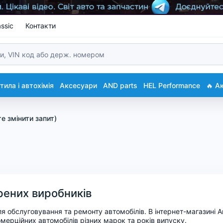
ssic
Контакти
ила і автохімія
Аксесуари
AND parts
HEL Performance
🔥 А
те змінити запит
)
ірених виробників
для обслуговування та ремонту автомобілів. В інтернет-магазин
омерційних автомобілів різних марок та років випуску.