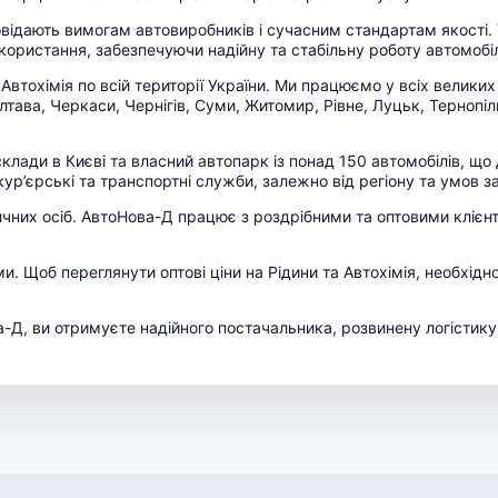
овідають вимогам автовиробників і сучасним стандартам якості. У
користання, забезпечуючи надійну та стабільну роботу автомобі
тохімія по всій території України. Ми працюємо у всіх великих м
олтава, Черкаси, Чернігів, Суми, Житомир, Рівне, Луцьк, Тернопі
і склади в Києві та власний автопарк із понад 150 автомобілів, 
кур’єрські та транспортні служби, залежно від регіону та умов 
ичних осіб. АвтоНова-Д працює з роздрібними та оптовими клієн
ими. Щоб переглянути оптові ціни на Рідини та Автохімія, необхідн
-Д, ви отримуєте надійного постачальника, розвинену логістику т