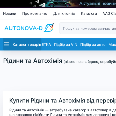
Новини
Про компанію
Для клієнтів
Каталоги
VAG Cla
Каталог товарів
ETKA
Підбір за VIN
Підбір за авто
Маст
Рідини та Автохімія
(
нічого не знайдено, спробуй
Купити Рідини та Автохімія від перев
Рідини та Автохімія — затребувана категорія автотоварів 
що дозволяє підібрати Рідини та Автохімія для легкових і к