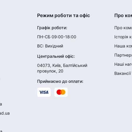
Режим роботи та офіс
Про ко
Графік роботи
:
Про ком
ПН-СБ 09:00-18:00
Історія 
ВС:
Вихідний
Наша ко
Партнери
Центральний офіс
:
Наші на
04073, Київ, Балтійський
провулок, 20
Вакансії
н
Приймаємо до оплати
:
a
ad.ua
a