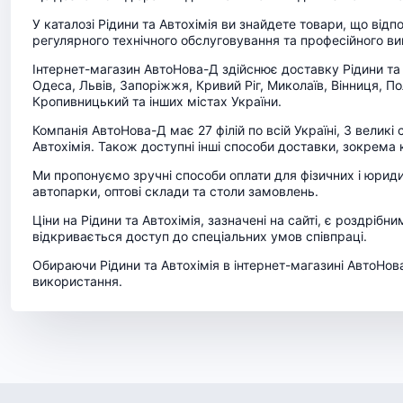
У каталозі Рідини та Автохімія ви знайдете товари, що відп
регулярного технічного обслуговування та професійного ви
Інтернет-магазин АвтоНова-Д здійснює доставку Рідини та Ав
Одеса, Львів, Запоріжжя, Кривий Ріг, Миколаїв, Вінниця, П
Кропивницький та інших містах України.
Компанія АвтоНова-Д має 27 філій по всій Україні, 3 велик
Автохімія. Також доступні інші способи доставки, зокрема 
Ми пропонуємо зручні способи оплати для фізичних і юрид
автопарки, оптові склади та столи замовлень.
Ціни на Рідини та Автохімія, зазначені на сайті, є роздрібн
відкривається доступ до спеціальних умов співпраці.
Обираючи Рідини та Автохімія в інтернет-магазині АвтоНова
використання.