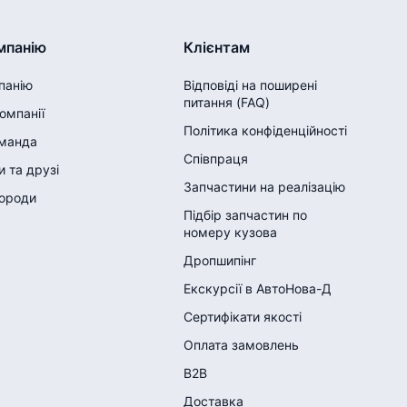
мпанію
Клієнтам
панію
Відповіді на поширені
питання (FAQ)
компанії
Політика конфіденційності
манда
Співпраця
 та друзі
Запчастини на реалізацію
городи
Підбір запчастин по
номеру кузова
Дропшипінг
Екскурсії в АвтоНова-Д
Сертифікати якості
Оплата замовлень
B2B
Доставка