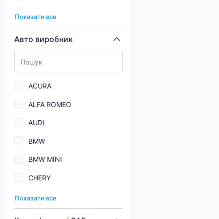
089
CK-4/CJ-4/SN
Показати все
100
CK-4/SN
Авто виробник
147
Dexron III H
15U
Dexron IIIG
ACURA
163
ALFA ROMEO
172
AUDI
189
BMW
195
BMW MINI
197
CHERY
1C0
CHEVROLET EUROPE
1D4
Показати все
CHRYSLER
1D6