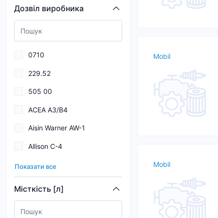
Дозвіл виробника
BENTLEY
BG
BINDER
0710
Mobil
BIZOL
229.52
Blue Print
505 00
BMW
ACEA A3/B4
BORGWARNER
Aisin Warner AW-1
BOSCH
Allison C-4
Breck
Allison C4
Mobil
Показати все
Allison TES 389
Місткість [л]
API SL