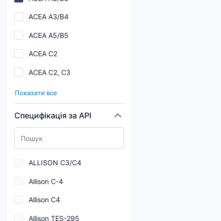
0,27
ACEA A3/B4
0,275
ACEA A5/B5
0,3
ACEA C2
0,4
ACEA C2, C3
0,45
ACEA C3
0,5
Показати все
ACEA C3, C4
0,55
Специфікація за API
ACEA C5
0,6
ACEA C6
0,65
ALLISON C3/C4
ACEA E7
Allison C-4
AISIN WARNER AW-1
Allison C4
ALLISON C4
Allison TES-295
API CF