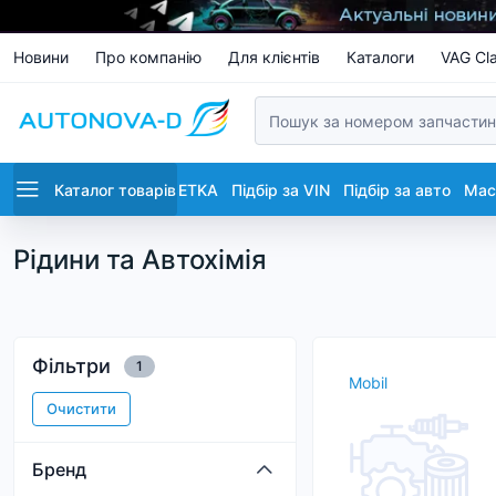
Новини
Про компанію
Для клієнтів
Каталоги
VAG Cla
Каталог товарів
ETKA
Підбір за VIN
Підбір за авто
Маст
Рідини та Автохімія
Фільтри
1
Mobil
Очистити
Бренд