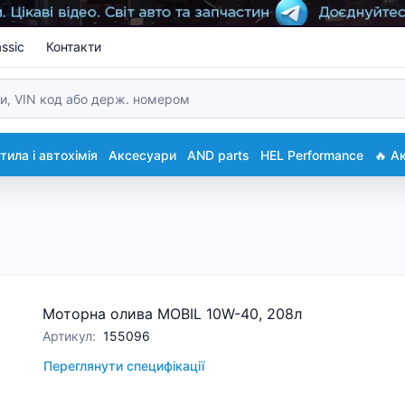
ssic
Контакти
ила і автохімія
Аксесуари
AND parts
HEL Performance
🔥 А
Моторна олива MOBIL 10W-40, 208л
Артикул
:
155096
Переглянути специфікації