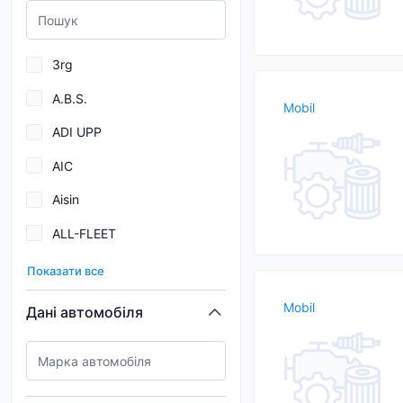
3rg
A.B.S.
Mobil
ADI UPP
AIC
Aisin
ALL-FLEET
AND
Показати все
ARECA
Mobil
Дані автомобіля
ATE
AutoGuard
BARDAHL