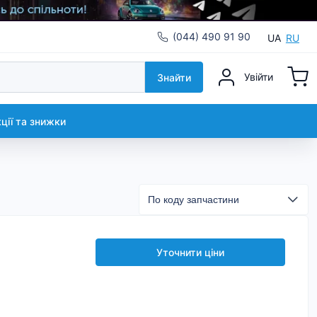
(044) 490 91 90
UA
RU
Увійти
Знайти
кції та знижки
Уточнити ціни