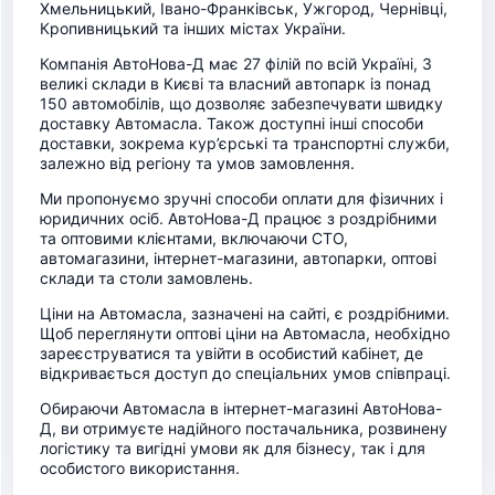
Хмельницький, Івано-Франківськ, Ужгород, Чернівці,
Кропивницький та інших містах України.
Компанія АвтоНова-Д має 27 філій по всій Україні, 3
великі склади в Києві та власний автопарк із понад
150 автомобілів, що дозволяє забезпечувати швидку
доставку Автомасла. Також доступні інші способи
доставки, зокрема кур’єрські та транспортні служби,
залежно від регіону та умов замовлення.
Ми пропонуємо зручні способи оплати для фізичних і
юридичних осіб. АвтоНова-Д працює з роздрібними
та оптовими клієнтами, включаючи СТО,
автомагазини, інтернет-магазини, автопарки, оптові
склади та столи замовлень.
Ціни на Автомасла, зазначені на сайті, є роздрібними.
Щоб переглянути оптові ціни на Автомасла, необхідно
зареєструватися та увійти в особистий кабінет, де
відкривається доступ до спеціальних умов співпраці.
Обираючи Автомасла в інтернет-магазині АвтоНова-
Д, ви отримуєте надійного постачальника, розвинену
логістику та вигідні умови як для бізнесу, так і для
особистого використання.