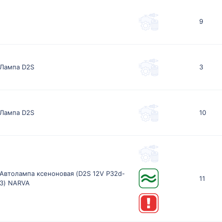
9
Лампа D2S
3
Лампа D2S
10
Автолампа ксеноновая (D2S 12V P32d-
11
3) NARVA