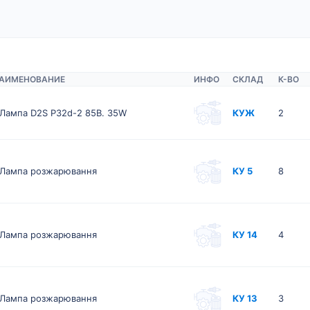
АИМЕНОВАНИЕ
ИНФО
СКЛАД
К-ВО
Лампа D2S P32d-2 85В. 35W
КУЖ
2
Лампа розжарювання
КУ 5
8
Лампа розжарювання
КУ 14
4
Лампа розжарювання
КУ 13
3