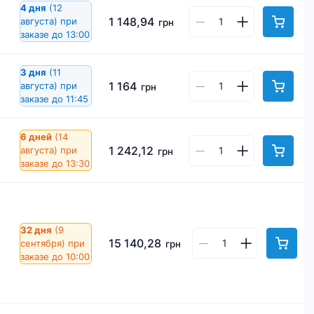
4 дня
(12
1 148,94
августа)
при
грн
заказе до 13:00
3 дня
(11
1 164
августа)
при
грн
заказе до 11:45
6 дней
(14
1 242,12
августа)
при
грн
заказе до 13:30
32 дня
(9
15 140,28
сентября)
при
грн
заказе до 10:00