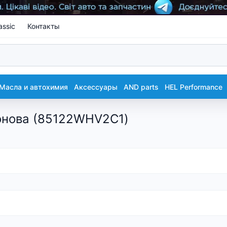
assic
Контакты
Масла и автохимия
Аксессуары
AND parts
HEL Performance
онова (85122WHV2C1)