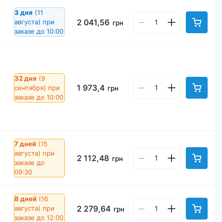
3 дня
(11
2 041,56
августа)
при
грн
заказе до 10:00
32 дня
(9
1 973,4
сентября)
при
грн
заказе до 10:00
7 дней
(15
августа)
при
2 112,48
грн
заказе до
09:30
8 дней
(16
2 279,64
августа)
при
грн
заказе до 12:00