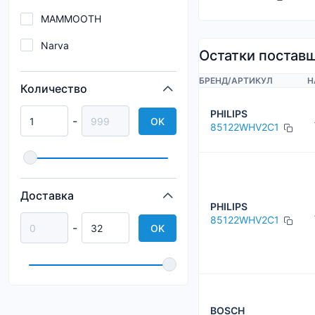
MAMMOOTH
Narva
Остатки постав
Neolux
БРЕНД
/
АРТИКУЛ
Н
Количество
OSRAM
PHILIPS
-
OK
VEMO
85122WHV2C1
Доставка
PHILIPS
85122WHV2C1
-
OK
BOSCH