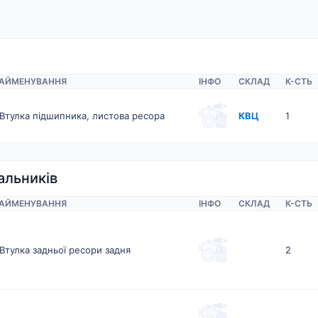
АЙМЕНУВАННЯ
ІНФО
СКЛАД
К-CТЬ
Втулка підшипника, листова ресора
КВЦ
1
альників
АЙМЕНУВАННЯ
ІНФО
СКЛАД
К-CТЬ
Втулка задньої ресори задня
2