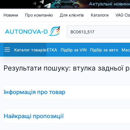
Новини
Про компанію
Для клієнтів
Каталоги
VAG Cla
Каталог товарів
ETKA
Підбір за VIN
Підбір за авто
Маст
Результати пошуку
:
втулка задньої 
Інформація про товар
Найкращі пропозиції