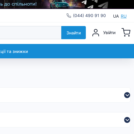
(044) 490 91 90
UA
RU
Увійти
Знайти
кції та знижки