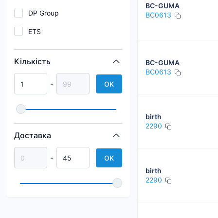
BC-GUMA
DP Group
BC0613
ETS
Fare
Кількість
BC-GUMA
FORD
BC0613
-
OK
KAUTEK
Metalcaucho
birth
SIDEM
2290
Доставка
Spidan
-
OK
birth
2290