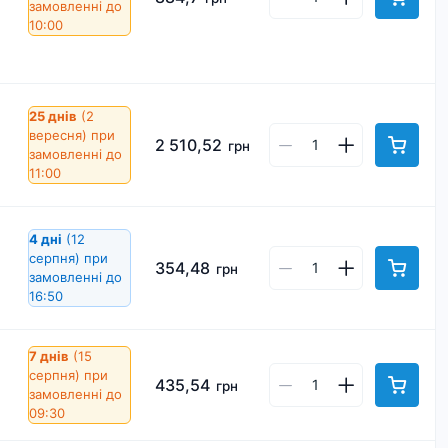
замовленні до
10:00
25 днів
(2
вересня)
при
2 510,52
грн
замовленні до
11:00
4 дні
(12
серпня)
при
354,48
грн
замовленні до
16:50
7 днів
(15
серпня)
при
435,54
грн
замовленні до
09:30