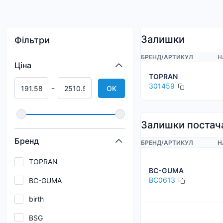
Залишки
Фільтри
БРЕНД
/
АРТИКУЛ
Н
Ціна
TOPRAN
301459
-
OK
Залишки постач
Бренд
БРЕНД
/
АРТИКУЛ
Н
TOPRAN
BC-GUMA
BC0613
BC-GUMA
birth
BSG