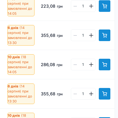
серпня)
при
223,08
грн
замовленні до
14:05
6 днів
(14
серпня)
при
355,68
грн
замовленні до
13:30
10 днів
(18
серпня)
при
286,08
грн
замовленні до
14:05
6 днів
(14
серпня)
при
355,68
грн
замовленні до
13:30
10 днів
(18