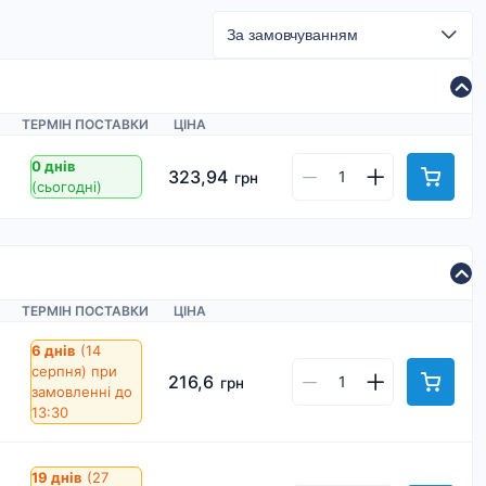
ТЕРМІН ПОСТАВКИ
ЦІНА
0 днів
323,94
грн
(сьогодні)
ТЕРМІН ПОСТАВКИ
ЦІНА
6 днів
(14
серпня)
при
216,6
грн
замовленні до
13:30
19 днів
(27