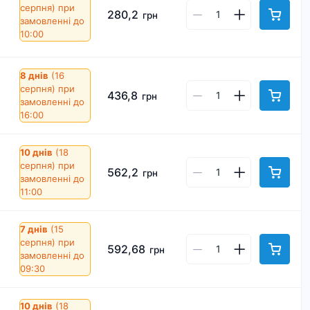
серпня)
при
280,2
грн
замовленні до
10:00
8 днів
(16
серпня)
при
436,8
грн
замовленні до
16:00
10 днів
(18
серпня)
при
562,2
грн
замовленні до
11:00
7 днів
(15
серпня)
при
592,68
грн
замовленні до
09:30
10 днів
(18