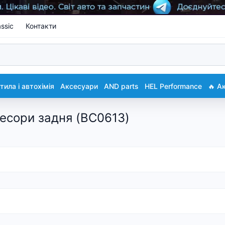
ssic
Контакти
ила і автохімія
Аксесуари
AND parts
HEL Performance
🔥 А
ресори задня (BC0613)