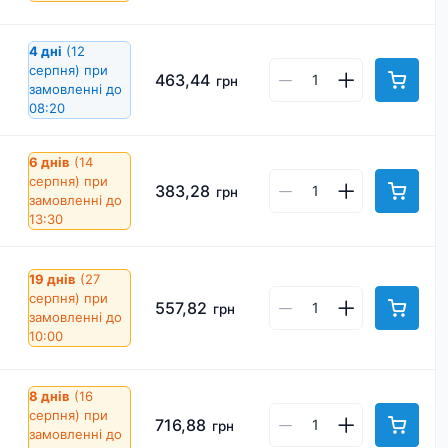
4 дні
(12
серпня)
при
463,44
грн
замовленні до
08:20
6 днів
(14
серпня)
при
383,28
грн
замовленні до
13:30
19 днів
(27
серпня)
при
557,82
грн
замовленні до
10:00
8 днів
(16
серпня)
при
716,88
грн
замовленні до