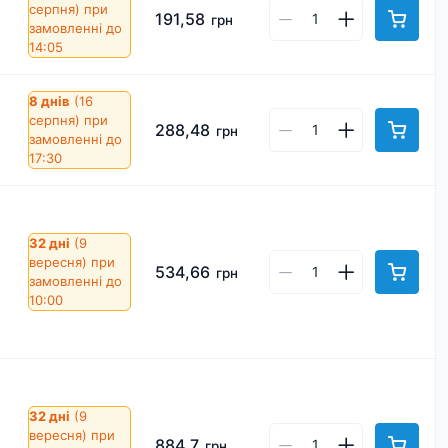
серпня)
при
191,58
грн
замовленні до
14:05
8 днів
(16
серпня)
при
288,48
грн
замовленні до
17:30
32 дні
(9
вересня)
при
534,66
грн
замовленні до
10:00
32 дні
(9
вересня)
при
884,7
грн