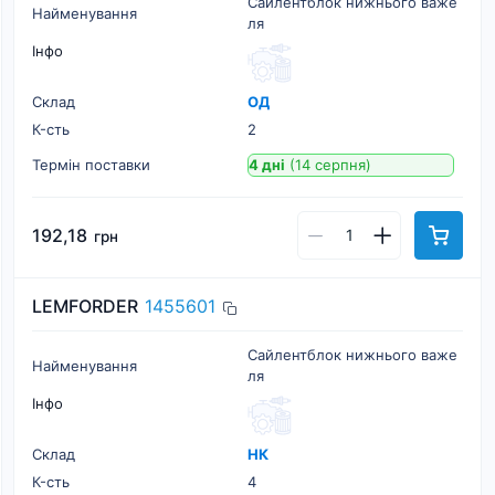
Сайлентблок нижнього важе
Найменування
ля
Інфо
Склад
ОД
К-cть
2
Термін поставки
4 дні
(14 серпня)
192,18
грн
LEMFORDER
1455601
Сайлентблок нижнього важе
Найменування
ля
Інфо
Склад
НК
К-cть
4