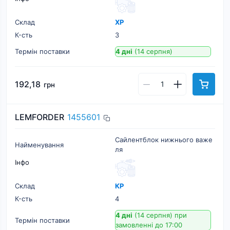
Склад
ХР
К-cть
3
Термін поставки
4 дні
(14 серпня)
192,18
грн
LEMFORDER
1455601
Сайлентблок нижнього важе
Найменування
ля
Інфо
Склад
КР
К-cть
4
4 дні
(14 серпня)
при
Термін поставки
замовленні до 17:00