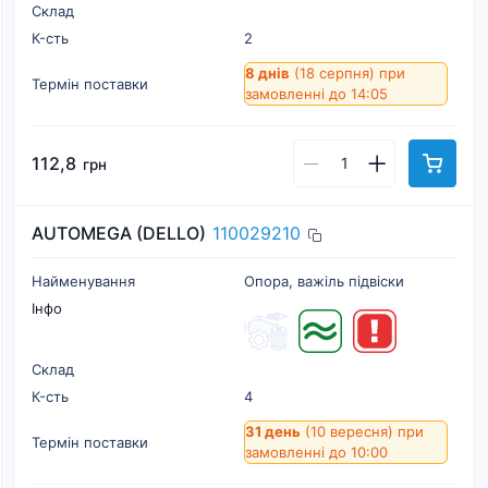
Склад
К-cть
2
8 днів
(18 серпня)
при
Термін поставки
замовленні до 14:05
112,8
грн
AUTOMEGA (DELLO)
110029210
Найменування
Опора, важіль підвіски
Інфо
Склад
К-cть
4
31 день
(10 вересня)
при
Термін поставки
замовленні до 10:00