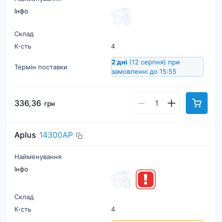
Інфо
Склад
К-cть
4
2 дні
(12 серпня)
при
Термін поставки
замовленні до 15:55
336,36
грн
Aplus
14300AP
Найменування
Інфо
Склад
К-cть
4