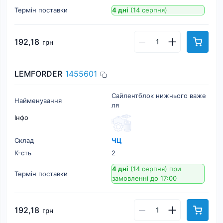
Термін поставки
4 дні
(14 серпня)
192,18
грн
LEMFORDER
1455601
Сайлентблок нижнього важе
Найменування
ля
Інфо
Склад
ЧЦ
К-cть
2
4 дні
(14 серпня)
при
Термін поставки
замовленні до 17:00
192,18
грн