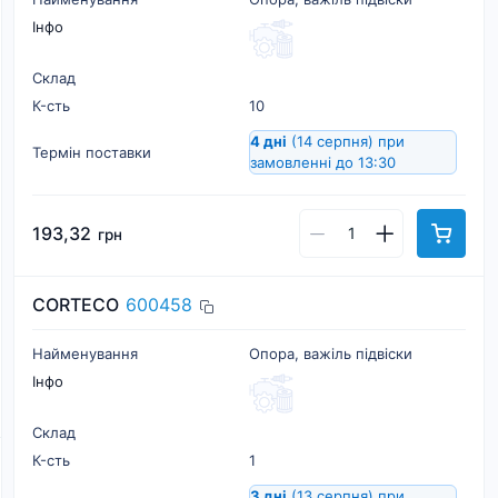
Інфо
Склад
К-cть
10
4 дні
(14 серпня)
при
Термін поставки
замовленні до 13:30
193,32
грн
CORTECO
600458
Найменування
Опора, важіль підвіски
Інфо
Склад
К-cть
1
3 дні
(13 серпня)
при