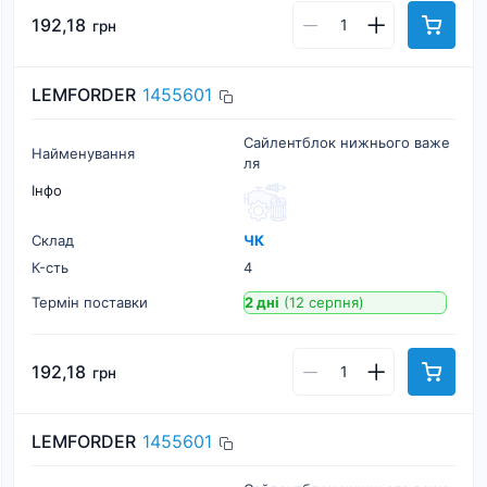
192,18
грн
LEMFORDER
1455601
Сайлентблок нижнього важе
Найменування
ля
Інфо
Склад
ЧК
К-cть
4
Термін поставки
2 дні
(12 серпня)
192,18
грн
LEMFORDER
1455601