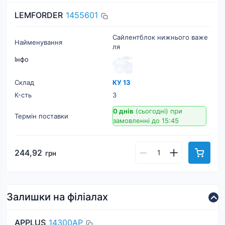
LEMFORDER
1455601
Сайлентблок нижнього важе
Найменування
ля
Інфо
Склад
КУ 13
К-cть
3
0 днів
(сьогодні)
при
Термін поставки
замовленні до 15:45
244,92
грн
Залишки на філіалах
APPLUS
14300AP