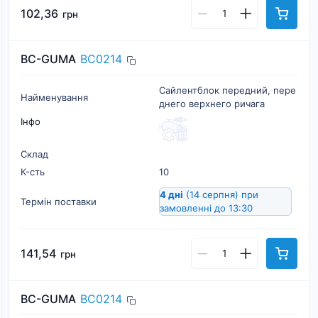
102,36
грн
BC-GUMA
BC0214
Сайлентблок передний, пере
Найменування
днего верхнего ричага
Інфо
Склад
К-cть
10
4 дні
(14 серпня)
при
Термін поставки
замовленні до 13:30
141,54
грн
BC-GUMA
BC0214