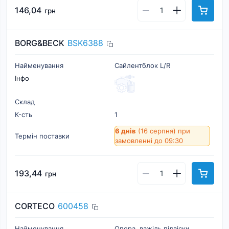
146,04
грн
BORG&BECK
BSK6388
Найменування
Сайлентблок L/R
Інфо
Склад
К-cть
1
6 днів
(16 серпня)
при
Термін поставки
замовленні до 09:30
193,44
грн
CORTECO
600458
Найменування
Опора, важіль підвіски