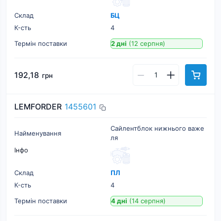
Склад
БЦ
К-cть
4
Термін поставки
2 дні
(12 серпня)
192,18
грн
LEMFORDER
1455601
Сайлентблок нижнього важе
Найменування
ля
Інфо
Склад
ПЛ
К-cть
4
Термін поставки
4 дні
(14 серпня)