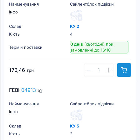
Найменування
Сайлентблок підвіски
Інфо
Склад
КУ 2
К-cть
4
0 днів
(сьогодні)
при
Термін поставки
замовленні до 16:10
176,46
грн
FEBI
04913
Найменування
Сайлентблок підвіски
Інфо
Склад
КУ 5
К-cть
2