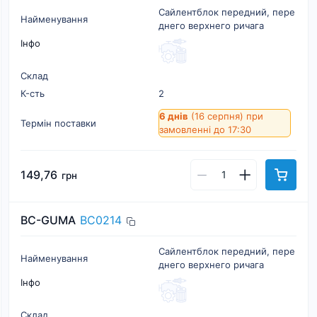
Сайлентблок передний, пере
Найменування
днего верхнего ричага
Інфо
Склад
К-cть
2
6 днів
(16 серпня)
при
Термін поставки
замовленні до 17:30
149,76
грн
BC-GUMA
BC0214
Сайлентблок передний, пере
Найменування
днего верхнего ричага
Інфо
Склад