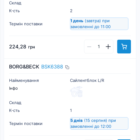
Склад
К-cть
2
1 день
(завтра)
при
Термін поставки
замовленні до 11:00
224,28
грн
BORG&BECK
BSK6388
Найменування
Сайлентблок L/R
Інфо
Склад
К-cть
1
5 днів
(15 серпня)
при
Термін поставки
замовленні до 12:00