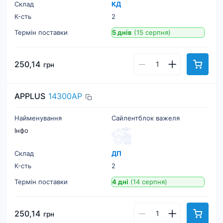
Склад
КД
К-cть
2
Термін поставки
5 днів
(15 серпня)
250,14
грн
APPLUS
14300AP
Найменування
Сайлентблок важеля
Інфо
Склад
ДП
К-cть
2
Термін поставки
4 дні
(14 серпня)
250,14
грн