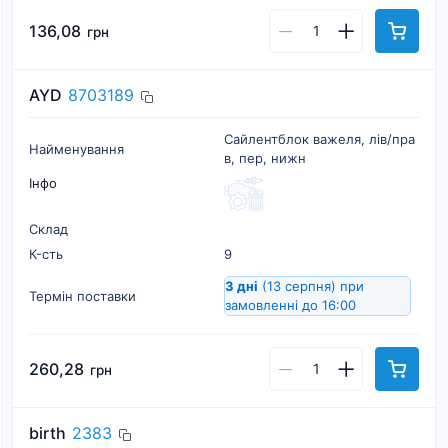
136,08
грн
AYD
8703189
Сайлентблок важеля, лiв/пра
Найменування
в, пер, нижн
Інфо
Склад
К-cть
9
3 дні
(13 серпня)
при
Термін поставки
замовленні до 16:00
260,28
грн
birth
2383