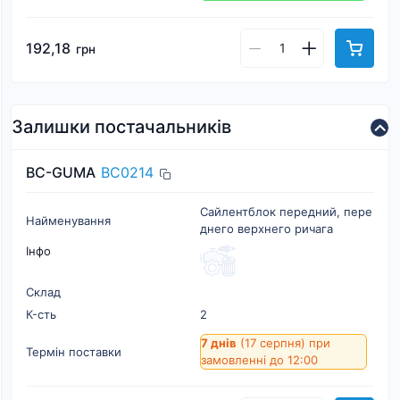
192,18
грн
Залишки постачальників
BC-GUMA
BC0214
Сайлентблок передний, пере
Найменування
днего верхнего ричага
Інфо
Склад
К-cть
2
7 днів
(17 серпня)
при
Термін поставки
замовленні до 12:00