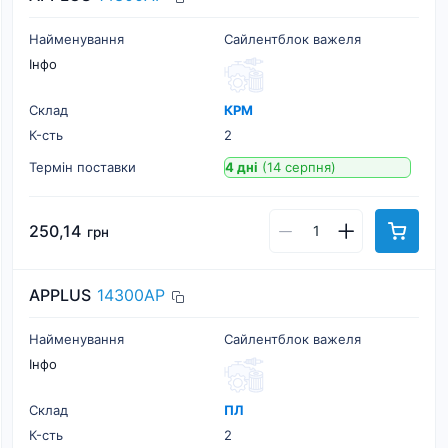
Найменування
Сайлентблок важеля
Інфо
Склад
КРМ
К-cть
2
Термін поставки
4 дні
(14 серпня)
250,14
грн
APPLUS
14300AP
Найменування
Сайлентблок важеля
Інфо
Склад
ПЛ
К-cть
2