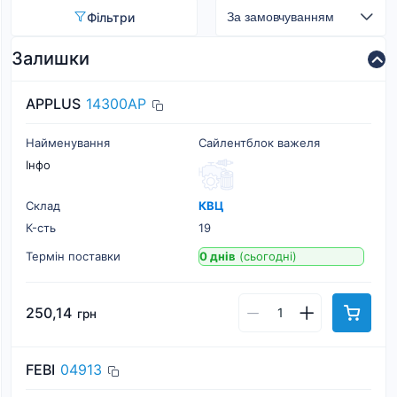
Фільтри
Залишки
APPLUS
14300AP
Найменування
Сайлентблок важеля
Інфо
Склад
КВЦ
К-cть
19
Термін поставки
0 днів
(сьогодні)
250,14
грн
FEBI
04913