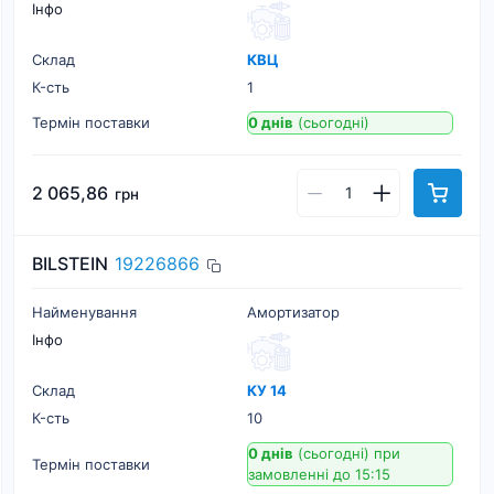
Інфо
Склад
КВЦ
К-cть
1
Термін поставки
0 днів
(сьогодні)
2 065,86
грн
BILSTEIN
19226866
Найменування
Амортизатор
Інфо
Склад
КУ 14
К-cть
10
0 днів
(сьогодні)
при
Термін поставки
замовленні до 15:15