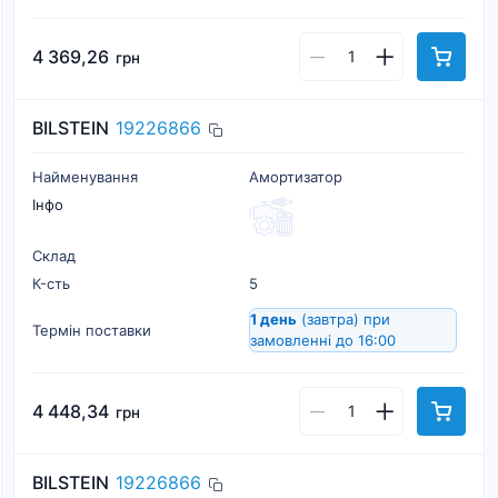
4 369,26
грн
BILSTEIN
19226866
Найменування
Амортизатор
Інфо
Склад
К-cть
5
1 день
(завтра)
при
Термін поставки
замовленні до 16:00
4 448,34
грн
BILSTEIN
19226866