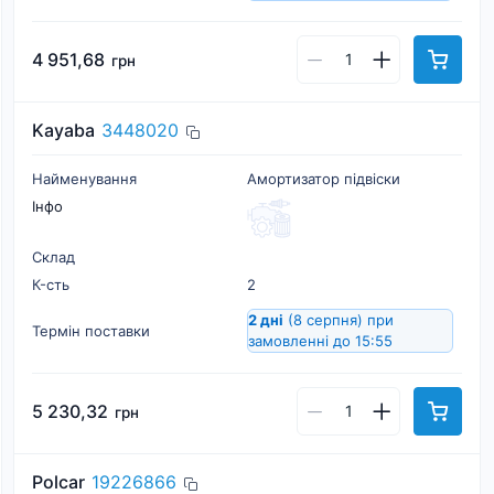
4 951,68
грн
Kayaba
3448020
Найменування
Амортизатор підвіски
Інфо
Склад
К-cть
2
2 дні
(8 серпня)
при
Термін поставки
замовленні до 15:55
5 230,32
грн
Polcar
19226866