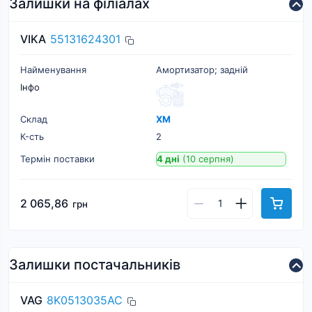
Залишки на філіалах
VIKA
55131624301
Найменування
Амортизатор; задній
Інфо
Склад
ХМ
К-cть
2
Термін поставки
4 дні
(10 серпня)
2 065,86
грн
Залишки постачальників
VAG
8K0513035AC