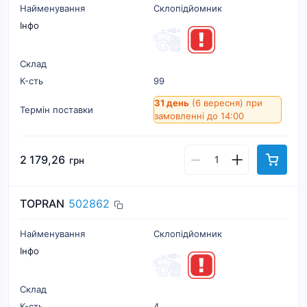
Найменування
Склопідйомник
Інфо
Склад
К-cть
99
31 день
(6 вересня)
при
Термін поставки
замовленні до 14:00
2 179,26
грн
TOPRAN
502862
Найменування
Склопідйомник
Інфо
Склад
К-cть
4