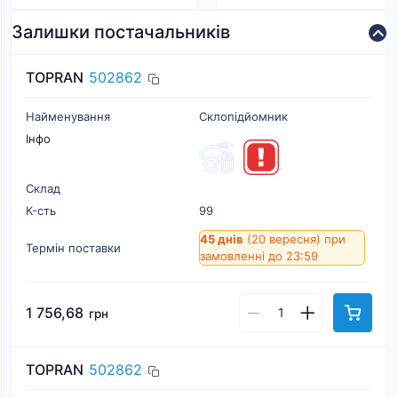
Залишки постачальників
TOPRAN
502862
Найменування
Склопідйомник
Інфо
Склад
К-cть
99
45 днів
(20 вересня)
при
Термін поставки
замовленні до 23:59
1 756,68
грн
TOPRAN
502862