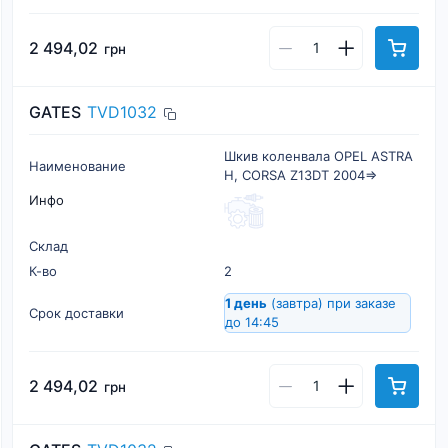
2 494,02
грн
GATES
TVD1032
Шкив коленвала OPEL ASTRA
Наименование
H, CORSA Z13DT 2004=>
Инфо
Склад
К-во
2
1 день
(завтра)
при заказе
Срок доставки
до 14:45
2 494,02
грн