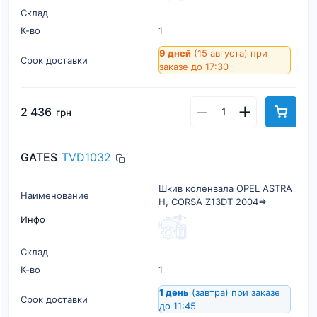
Склад
К-во
1
9 дней
(15 августа)
при
Срок доставки
заказе до 17:30
2 436
грн
GATES
TVD1032
Шкив коленвала OPEL ASTRA
Наименование
H, CORSA Z13DT 2004=>
Инфо
Склад
К-во
1
1 день
(завтра)
при заказе
Срок доставки
до 11:45