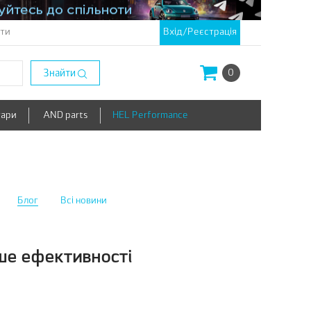
кти
Вхід/Реєстрація
Знайти
0
уари
AND parts
HEL Performance
Блог
Всі новини
ьше ефективності