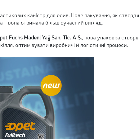
астикових каністр для олив. Нове пакування, як ствердж
ка – вона отримала більш сучасний вигляд.
pet Fuchs Madeni Yağ San. Tic. A.Ş.
, нова упаковка створе
вкілля, оптимізувати виробничі й логістичні процеси.