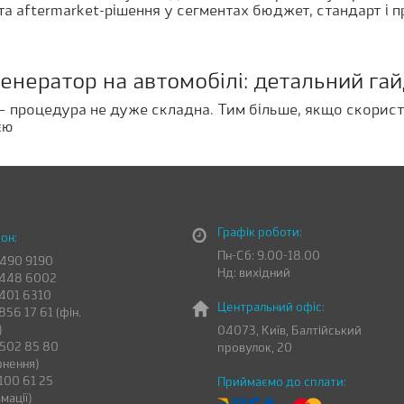
та aftermarket-рішення у сегментах бюджет, стандарт і 
генератор на автомобілі: детальний га
 — процедура не дуже складна. Тим більше, якщо скори
єю
Графік роботи:
он:
Пн-Сб: 9.00-18.00
 490 9190
Нд: вихідний
 448 6002
 401 6310
Центральний офіс:
856 17 61 (фін.
)
04073, Київ, Балтійський
 502 85 80
провулок, 20
рнення)
100 61 25
Приймаємо до сплати:
мації)