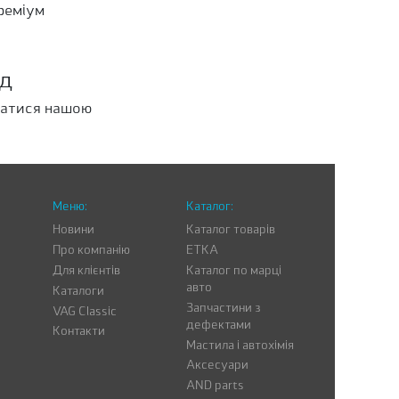
преміум
йд
статися нашою
Меню:
Каталог:
Новини
Каталог товарів
Про компанію
ETKA
Для клієнтів
Каталог по марці
авто
Каталоги
Запчастини з
VAG Classic
дефектами
Контакти
Мастила і автохімія
Аксесуари
AND parts