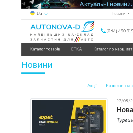
Новини
Ua
(044) 490 91
Каталог товарів
ETKA
Каталог по марці авт
Новини
Акції
Розширення а
27/05/2
Нова
Турець