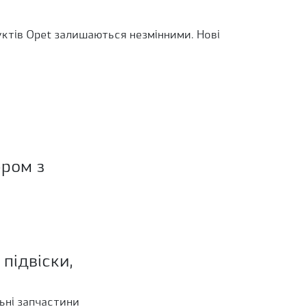
уктів Opet залишаються незмінними. Нові
ером з
підвіски,
ьні запчастини