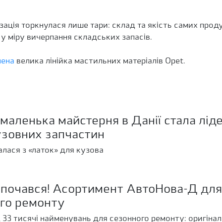
ація торкнулася лише тари: склад та якість самих прод
 у міру вичерпання складських запасів.
лена
велика лінійка мастильних матеріалів Opet.
 маленька майстерня в Данії стала лід
узовних запчастин
алася з «латок» для кузова
почався! Асортимент АвтоНова-Д для 
ого ремонту
 33 тисячі найменувань для сезонного ремонту: оригінал