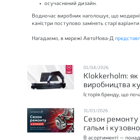
осучаснений дизайн.
Водночас виробник наголошує, що модерніз
каністри поступово замінять старі варіанти
Нагадаємо, в мережі АвтоНова-Д
представ
01/04/2026
Klokkerholm: як
виробництва к
Історія бренду, що поч
31/03/2026
Сезон ремонту 
гальм і кузовн
В асортименті — понад