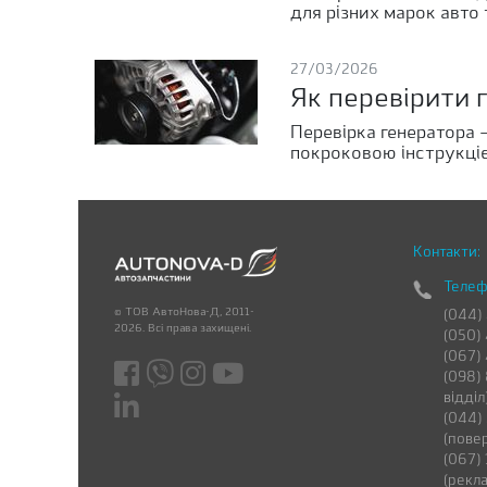
для різних марок авто 
27/03/2026
Як перевірити 
Перевірка генератора
покроковою інструкці
Контакти:
Телеф
© ТОВ АвтоНова-Д, 2011-
(044)
2026. Всі права захищені.
(050)
(067)
(098) 
відділ
(044)
(пове
(067) 
(рекла