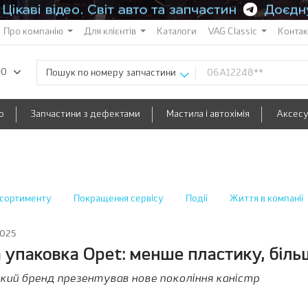
Про компанію
Для клієнтів
Каталоги
VAG Classic
Конта
90
Пошук по номеру запчастини
о
Запчастини з дефектами
Мастила і автохімія
Аксес
сортименту
Покращення сервісу
Події
Життя в компанії
025
 упаковка Opet: менше пластику, біл
кий бренд презентував нове покоління каністр