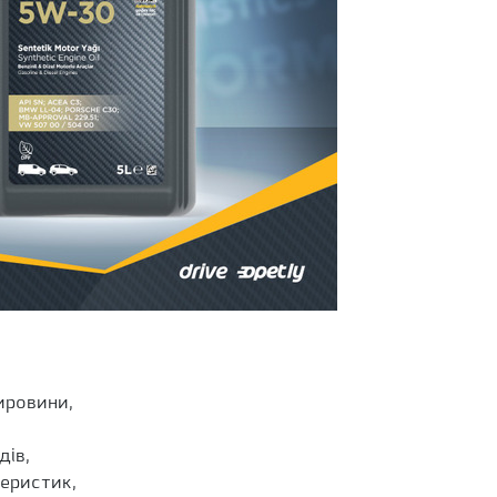
ировини,
дів,
еристик,