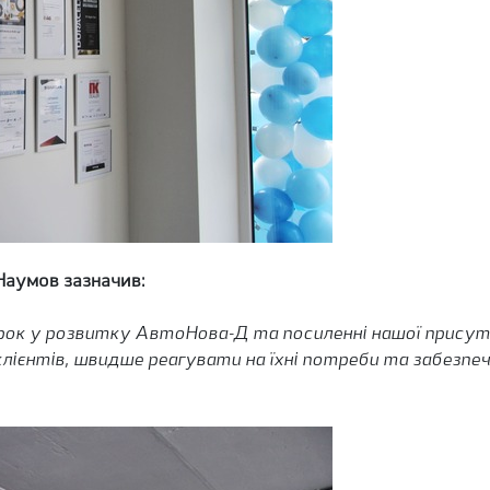
аумов зазначив:
крок у розвитку АвтоНова-Д та посиленні нашої присут
ієнтів, швидше реагувати на їхні потреби та забезпечу