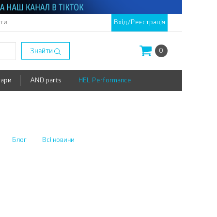
кти
Вхід/Реєстрація
Знайти
0
уари
AND parts
HEL Performance
Блог
Всі новини