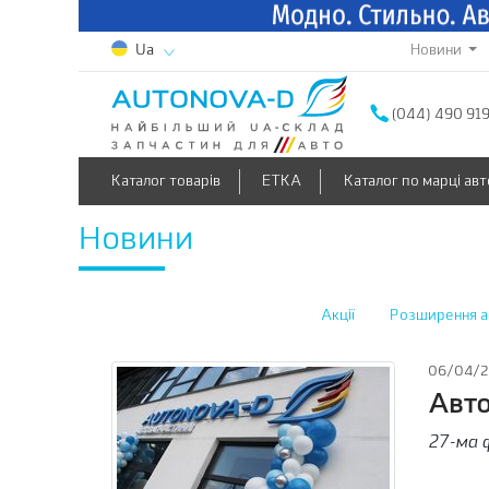
Новини
Ua
(044) 490 91
Каталог товарів
ETKA
Каталог по марці авт
Новини
Акції
Розширення а
06/04/
Авто
27-ма 