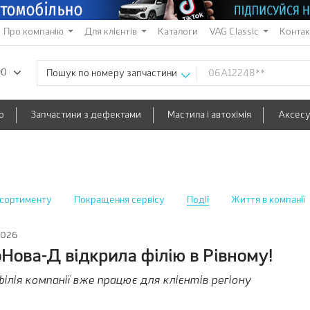
Про компанію
Для клієнтів
Каталоги
VAG Classic
Конта
90
Пошук по номеру запчастини
о
Запчастини з дефектами
Мастила і автохімія
Аксес
сортименту
Покращення сервісу
Події
Життя в компанії
2026
Нова-Д відкрила філію в Рівному!
філія компанії вже працює для клієнтів регіону