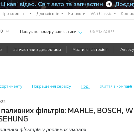
Про компанію
Для клієнтів
Каталоги
VAG Classic
Конта
90
Пошук по номеру запчастини
о
Запчастини з дефектами
Мастила і автохімія
Аксес
сортименту
Покращення сервісу
Події
Життя в компанії
025
 паливних фільтрів: MAHLE, BOSCH, WI
SEHUNG
аливних фільтрів у реальних умовах