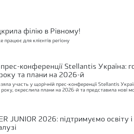
крила філію в Рівному!
же працює для клієнтів регіону
рес-конференції Stellantis Україна: г
року та плани на 2026-й
ла участь у щорічній прес-конференції Stellantis Украї
 року, окреслила плани на 2026-й та представила нові м
R JUNIOR 2026: підтримуємо освіту і
алузі