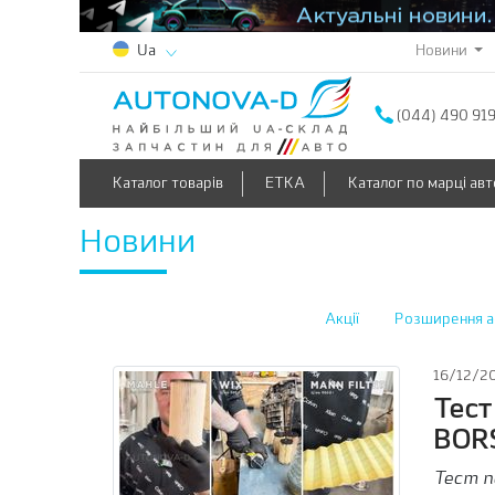
Новини
Ua
(044) 490 91
Каталог товарів
ETKA
Каталог по марці авт
Новини
Акції
Розширення а
16/12/2
Тест
BOR
Тест п