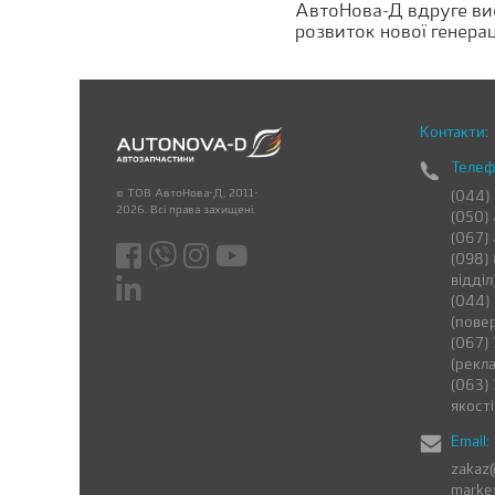
АвтоНова-Д вдруге ви
розвиток нової генерац
Контакти:
Телеф
© ТОВ АвтоНова-Д, 2011-
(044)
2026. Всі права захищені.
(050)
(067)
(098) 
відділ
(044)
(пове
(067) 
(рекла
(063) 
якості
Email:
zakaz
marke