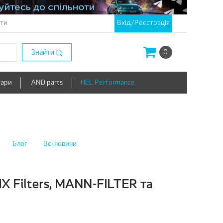
кти
Вхід/Реєстрація
Знайти
0
уари
AND parts
HEL Performance
Блог
Всі новини
X Filters, MANN-FILTER та