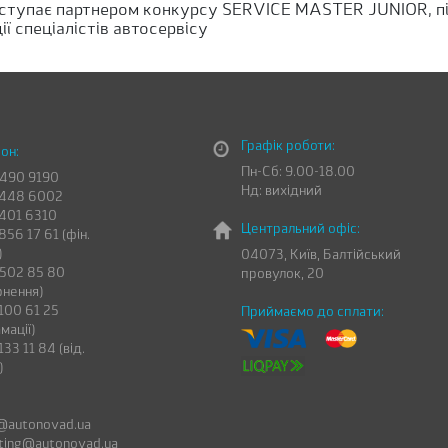
ступає партнером конкурсу SERVICE MASTER JUNIOR, 
ії спеціалістів автосервісу
Графік роботи:
он:
Пн-Сб: 9.00-18.00
 490 9190
Нд: вихідний
 448 6002
 401 6310
Центральний офіс:
856 17 61 (фін.
)
04073, Київ, Балтійський
 502 85 80
провулок, 20
рнення)
100 61 25
Приймаємо до сплати:
мації)
133 11 84 (від.
)
@autonovad.ua
ting@autonovad.ua