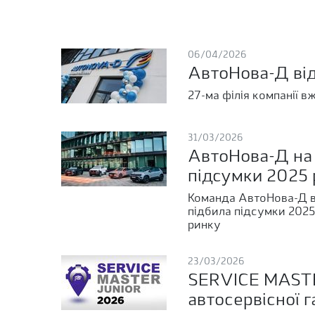
06/04/2026
АвтоНова-Д від
27-ма філія компанії в
31/03/2026
АвтоНова-Д на п
підсумки 2025 
Команда АвтоНова-Д взя
підбила підсумки 2025
ринку
23/03/2026
SERVICE MASTE
автосервісної г