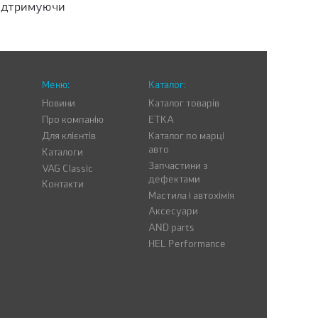
підтримуючи
Меню:
Каталог:
Новини
Каталог товарів
Про компанію
ETKA
Для клієнтів
Каталог по марці
авто
Каталоги
Запчастини з
VAG Classic
дефектами
Контакти
Мастила і автохімія
Аксесуари
AND parts
HEL Performance