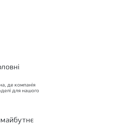
оловні
на, де компанія
оделі для нашого
 майбутнє