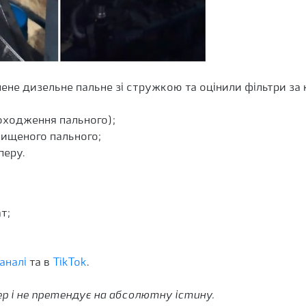
не дизельне пальне зі стружкою та оцінили фільтри за 
оходження пального);
очищеного пального;
перу.
т;
аналі
та в
TikTok
.
ер і не претендує на абсолютну істину.