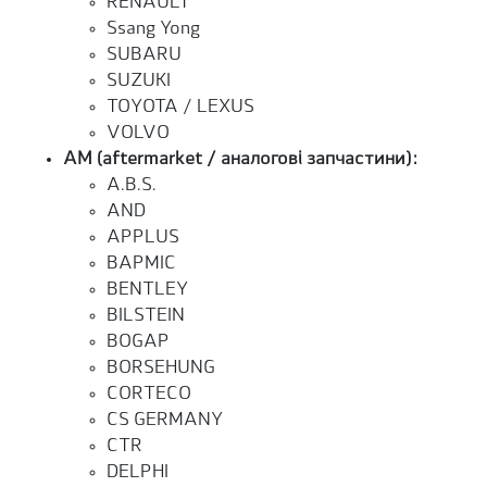
RENAULT
Ssang Yong
SUBARU
SUZUKI
TOYOTA / LEXUS
VOLVO
AM (aftermarket / аналогові запчастини):
A.B.S.
AND
APPLUS
BAPMIC
BENTLEY
BILSTEIN
BOGAP
BORSEHUNG
CORTECO
CS GERMANY
CTR
DELPHI