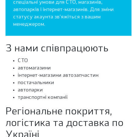
спеціальні умови для СТО, магазинів,
автопарків і інтернет-магазинів. Для зміни
статусу акаунта зв’яжіться з вашим
менеджером.
З нами співпрацюють
СТО
автомагазини
інтернет-магазини автозапчастин
постачальники
автопарки
транспортні компанії
Регіональне покриття,
логістика та доставка по
Україні