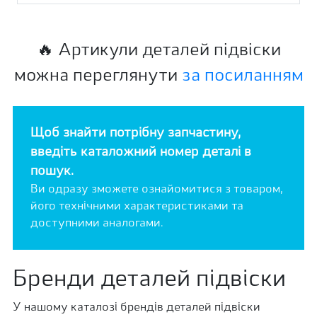
🔥 Артикули деталей підвіски
можна переглянути
за посиланням
Щоб знайти потрібну запчастину,
введіть каталожний номер деталі в
пошук.
Ви одразу зможете ознайомитися з товаром,
його технічними характеристиками та
доступними аналогами.
Бренди деталей підвіски
У нашому каталозі брендів деталей підвіски