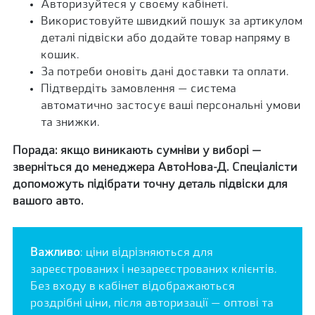
Авторизуйтеся у своєму кабінеті.
Використовуйте швидкий пошук за артикулом
деталі підвіски або додайте товар напряму в
кошик.
За потреби оновіть дані доставки та оплати.
Підтвердіть замовлення — система
автоматично застосує ваші персональні умови
та знижки.
Порада: якщо виникають сумніви у виборі —
зверніться до менеджера АвтоНова-Д. Спеціалісти
допоможуть підібрати точну деталь підвіски для
вашого авто.
Важливо
: ціни відрізняються для
зареєстрованих і незареєстрованих клієнтів.
Без входу в кабінет відображаються
роздрібні ціни, після авторизації — оптові та