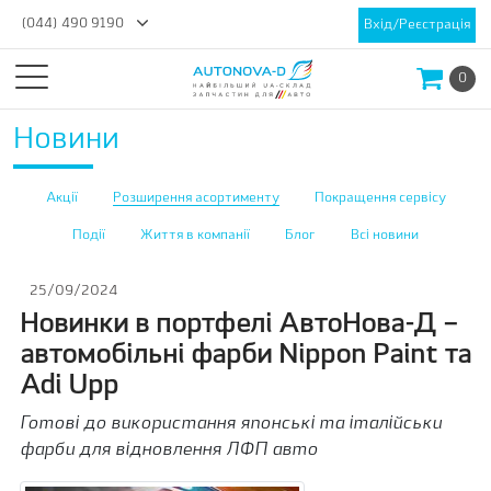
(044) 490 9190
Вхід/Реєстрація
0
Новини
Акції
Розширення асортименту
Покращення сервісу
Події
Життя в компанії
Блог
Всі новини
25/09/2024
Новинки в портфелі АвтоНова-Д –
автомобільні фарби Nippon Paint та
Adi Upp
Готові до використання японські та італійськи
фарби для відновлення ЛФП авто