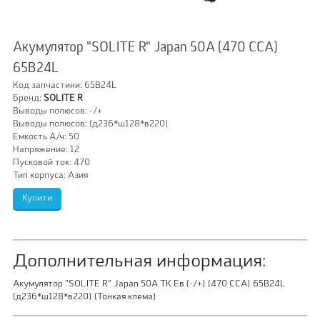
Акумулятор "SOLITE R" Japan 50A (470 ССА)
65B24L
Код запчастини:
65B24L
Бренд:
SOLITE R
Выводы полюсов:
-/+
Выводы полюсов:
(д236*ш128*в220)
Емкость А/ч:
50
Напряжение:
12
Пусковой ток:
470
Тип корпуса:
Азия
Дополнительная информация:
Акумулятор "SOLITE R" Japan 50A ТК Ев (-/+) (470 ССА) 65B24L
(д236*ш128*в220) (Тонкая клема)